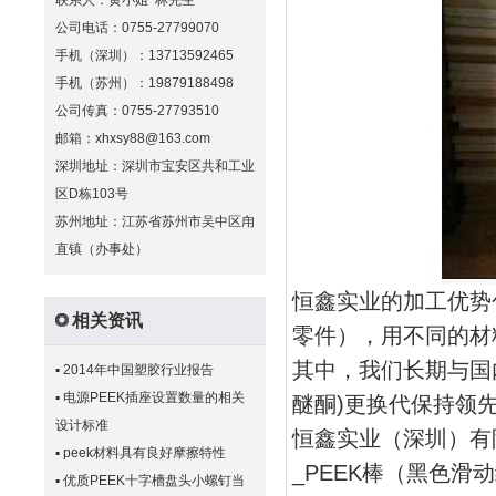
联系人：黄小姐 林先生
公司电话：0755-27799070
手机（深圳）：13713592465
手机（苏州）：19879188498
公司传真：0755-27793510
邮箱：xhxsy88@163.com
深圳地址：深圳市宝安区共和工业
区D栋103号
苏州地址：江苏省苏州市吴中区甪
直镇（办事处）
恒鑫实业的加工优势
相关资讯
零件），用不同的材料
其中，我们长期与国
▪
2014年中国塑胶行业报告
▪
电源PEEK插座设置数量的相关
醚酮)更换代保持领
设计标准
恒鑫实业（深圳）有
▪
peek材料具有良好摩擦特性
_PEEK棒（黑色滑动级
▪
优质PEEK十字槽盘头小螺钉当