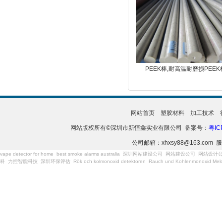
PEEK棒,耐高温耐磨损PEEK
网站首页
塑胶材料
加工技术
网站版权所有©深圳市新恒鑫实业有限公司 备案号：
粤IC
公司邮箱：xhxsy88@163.com 服
vape detector for home
best smoke alarms australia
深圳网站建设公司
网站建设公司
网站设计
科
力控智能科技
深圳环保评估
Rök och kolmonoxid detektoren
Rauch und Kohlenmonoxid Meld