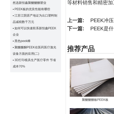
等材料销售和精密加
然选新恒鑫聚醚醚酮塑业
▪
PEEK板的优良性能有哪些
▪
江苏江阴原产地证为出口塑料制
上一篇:
PEEK冲
品减税数千万元
下一篇:
PEEK是
▪
如何可以快速联系新恒鑫PEEK
企业
▪
黑色peek棒
推荐产品
▪
聚醚醚酮PEEK在医药医疗激光
设备方面的应用(二)
▪
3D打印模具生产医疗零件 节省
成本70%
聚醚醚酮板PEEK板