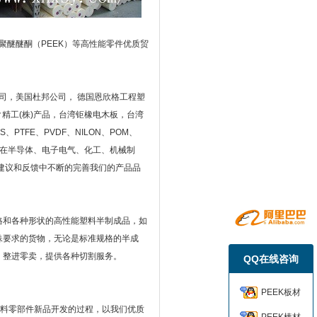
聚醚醚酮（PEEK）等高性能零件优质贸
司，美国杜邦公司， 德国恩欣格工程塑
ク精工(株)产品，台湾钜橡电木板，台湾
PTFE、PVDF、NILON、POM、
应用在半导体、电子电气、化工、机械制
建议和反馈中不断的完善我们的产品品
格和各种形状的高性能塑料半制成品，如
殊要求的货物，无论是标准规格的半成
，整进零卖，提供各种切割服务。
QQ在线咨询
PEEK板材
塑料零部件新品开发的过程，以我们优质