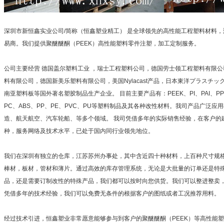
深圳市新恒鑫实业公司/简称（恒鑫塑业精工） 是全球领先的高性能工程塑料材料，
易商。我们提供聚醚醚酮（PEEK）高性能塑料零件注塑，加工定制服务。
公司主要经营 德国盖尔塑料工业 ，瑞士工程塑料公司，德国劳士领工程塑料有限公
料有限公司，德国新美乐塑料有限公司，美国Nylacast产品，日本東洋プラスチッ
南亚塑料板等国外著名塑胶制品生产企业。 目前主要产品有：PEEK、PI、PAI、PPS、
PC、ABS、PP、PE、PVC、PU等塑料制品及其各种改性材料。我司产品广泛
造、航天航空、汽车轮船、等多个领域。 我司凭借多年的实际销售经验，在客户的
种，服务网络及技术水平，已处于国内同行业领先地位。
我们在深圳有独立的仓库，江苏苏州办事处，其中含近四十种材料，上百种尺寸规
棒材，板材，管材和薄片。通过高效的库存管理系统，无论是大批量的订单还是特
品，还是需要订制改性的特殊产品，我们都可以按时向您供货。我们可以整进整卖
凭借多年的技术经验，我们可以免费无条件的根据客户的图纸或者工况推荐用料。
经过技术引进，恒鑫塑业非常愿意能够参与到客户的聚醚醚酮（PEEK）等高性能