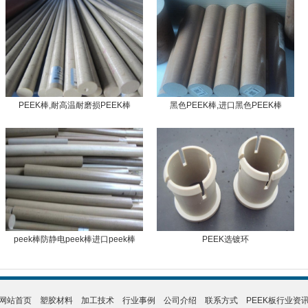
PEEK棒,耐高温耐磨损PEEK棒
黑色PEEK棒,进口黑色PEEK棒
peek棒防静电peek棒进口peek棒
PEEK选镀环
网站首页
塑胶材料
加工技术
行业事例
公司介绍
联系方式
PEEK板行业资