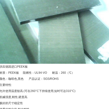
供应德国进口PEEK板
材质：PEEK板
阻燃性：UL94-VO
耐温：260（℃）
颜色：咖啡色,黑色
产品认证：SGS/ROHS
主要特性:
允许使用温度较高.(可在260°C下持续使用,短时可达310°C)
机械强度,刚性,硬度高.
极好的尺寸稳定性