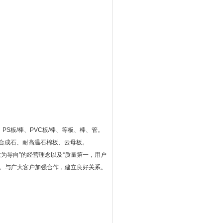
、PS板/棒、PVC板/棒、等板、棒、管。
、合成石、耐高温石棉板、云母板。
为导向”的经营理念以及“质量第一，用户
本。与广大客户加强合作，建立良好关系。