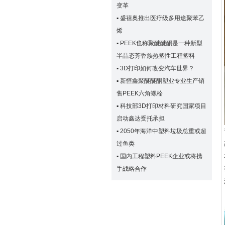
变革
▪
盛禧奥推出医疗级多用途聚苯乙
烯
▪
PEEK也称聚醚醚酮是一种新型
半晶态芳香族热塑性工程塑料
▪
3D打印如何改变汽车世界？
▪
新恒鑫聚醚醚酮塑业专业生产销
售PEEK六角螺栓
▪
科技部3D打印材料研究国家项目
启动鑫达受托承担
▪
2050年海洋中塑料垃圾总重或超
过鱼类
▪
国内工程塑料PEEK企业或将携
手战略合作