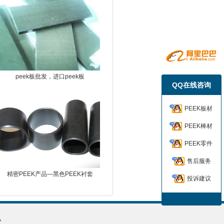
peek板批发，进口peek板
QQ在线咨询
PEEK板材
PEEK棒材
PEEK零件
售后服务
精密PEEK产品—黑色PEEK衬套
投诉建议
讯