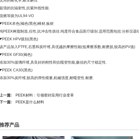
优秀的耐化学,耐水解性.
超强的抗辐射性,抗紫外线性能.
阻燃等级为UL94-VO
◤PEEK本色(褐色/黑色)棒材,板材
纯PEEK树脂制造,任性,抗冲击性俱佳.纯度符合食品医疗级别.适用范围包括:分析仪器
◤PEEK HPV级别(黑色)
该产品加入PTFE,石墨和炭纤维.具优越的摩擦性能(低摩擦系数,耐磨损,较高的PV值)
◤PEEK GF30(褐色)
添加30%玻璃纤维,具良好的刚性和抗蠕变性能,极佳的尺寸稳定性.
◤PEEK CA30(黑色)
添加30%炭纤维,较高的弹性模量,机械强度,耐蠕变性.耐磨.
上一篇:
PEEK材料：引领密封应用行业变革
下一篇:
PEEK是什么材料
推荐产品