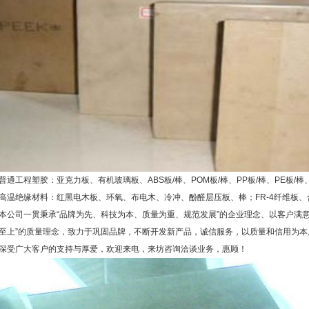
普通工程塑胶：亚克力板、有机玻璃板、ABS板/棒、POM板/棒、PP板/棒、PE板/棒
高温绝缘材料：红黑电木板、环氧、布电木、冷冲、酚醛层压板、棒；FR-4纤维板
本公司一贯秉承“品牌为先、科技为本、质量为重、规范发展”的企业理念、以客户满意
至上”的质量理念，致力于巩固品牌，不断开发新产品，诚信服务，以质量和信用为
深受广大客户的支持与厚爱，欢迎来电，来坊咨询洽谈业务，惠顾！