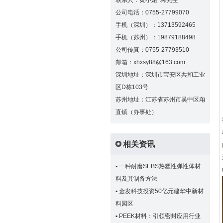
联系人：黄小姐 林先生
公司电话：0755-27799070
手机（深圳）：13713592465
手机（苏州）：19879188498
公司传真：0755-27793510
邮箱：xhxsy88@163.com
深圳地址：深圳市宝安区共和工业
区D栋103号
苏州地址：江苏省苏州市吴中区甪
直镇（办事处）
相关资讯
▪
一种耐磨SEBS热塑性弹性体材
料及其制备方法
▪
金发科技投资50亿元建华中新材
料园区
▪
PEEK材料：引领密封应用行业