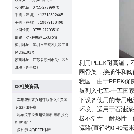
联系人：黄小姐 林先生
公司电话：0755-27799070
手机（深圳）：13713592465
手机（苏州）：19879188498
公司传真：0755-27793510
邮箱：xhxsy88@163.com
深圳地址：深圳市宝安区共和工业
区D栋103号
苏州地址：江苏省苏州市吴中区甪
利用PEEK耐高温
直镇（办事处）
圈骨架，接插件和阀
我国，由于PEEK
相关资讯
被列入七五-十五国
下设备使用的专用电
▪
车用塑料要兴起还缺什么？美国
专家给出答案
环境。适用于石油深
▪
地尔汉宇投资超级塑料 黑科技公
极不活性，耐热性，
司更“黑”了
流路(直径约0.40毫
▪
多种形式的PEEK材料