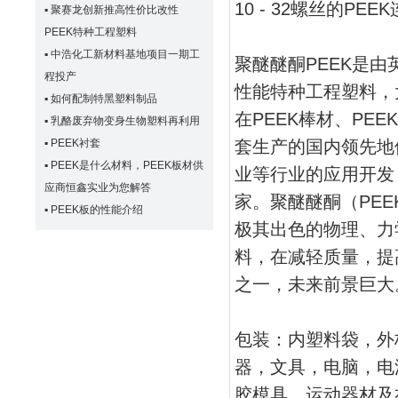
10 - 32螺丝的
▪
聚赛龙创新推高性价比改性
PEEK特种工程塑料
▪
中浩化工新材料基地项目一期工
聚醚醚酮PEEK是由
程投产
性能特种工程塑料，
▪
如何配制特黑塑料制品
在PEEK棒材、PE
▪
乳酪废弃物变身生物塑料再利用
▪
PEEK衬套
套生产的国内领先地
▪
PEEK是什么材料，PEEK板材供
业等行业的应用开发
应商恒鑫实业为您解答
家。聚醚醚酮（PE
▪
PEEK板的性能介绍
极其出色的物理、力
料，在减轻质量，提
之一，未来前景巨大。
包装：内塑料袋，外
器，文具，电脑，电
胶模具，运动器材及礼