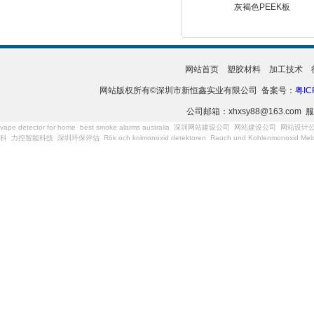
灰褐色PEEK板
网站首页
塑胶材料
加工技术
网站版权所有©深圳市新恒鑫实业有限公司 备案号：
粤IC
公司邮箱：xhxsy88@163.com 服
vape detector for home
best smoke alarms australia
深圳网站建设公司
网站建设公司
网站设计
科
力控智能科技
深圳环保评估
Rök och kolmonoxid detektoren
Rauch und Kohlenmonoxid Meld