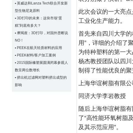
▪
英威达和Lanza Tech联合开发新
此次会议的一大亮点
型生物尼龙原料
▪
3D打印的未来：这块市场“蛋
工业化生产能力。
糕”到底有多大？
首先来自四川大学的
▪
摩羯座：3D打印，对国外垄断说
NO！
用”，详细的介绍了
▪
PEEK在航天轻质材料的应用
为特种塑料的第一大
▪
PEEK材料/客户加工案例
杨杰教授团队以四川
▪
2015国际橡塑展圆满闭幕参观人
制得了性能优良的聚
数呈两位数增长
▪
挤出机过滤网对塑料挤出成型的
上海华谊树脂有限公
影响
同济大学李岩教授
随后上海华谊树脂有
了“高性能环氧树脂
及其示范应用”。