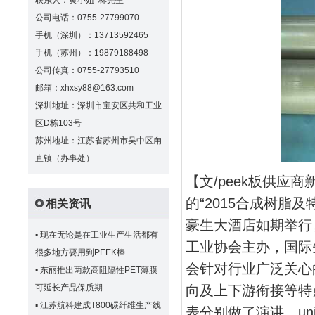
联系人：黄小姐 林先生
公司电话：0755-27799070
手机（深圳）：13713592465
手机（苏州）：19879188498
公司传真：0755-27793510
邮箱：xhxsy88@163.com
深圳地址：深圳市宝安区共和工业
区D栋103号
苏州地址：江苏省苏州市吴中区甪
直镇（办事处）
【文/peek板供应商新
的“2015合成树脂
相关资讯
豪生大酒店如期举行
▪
现在无论是在工业生产生活都有
工业协会主办，国际
很多地方要用到PEEK棒
会针对行业广泛关心
▪
东丽推出两款高阻隔性PET薄膜
可延长产品保质期
向及上下游衔接等特
▪
江苏航科建成T800碳纤维生产线
表分别做了演讲。u