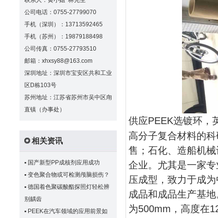
联系人：黄小姐 林先生
公司电话：0755-27799070
手机（深圳）：13713592465
手机（苏州）：19879188498
公司传真：0755-27793510
邮箱：xhxsy88@163.com
深圳地址：深圳市宝安区共和工业
区D栋103号
苏州地址：江苏省苏州市吴中区甪
直镇（办事处）
供应PEEK选镀环，英
高分子复合材料的科
相关资讯
售；石化、造船机械
▪
国产新型PP成核剂应用成功
企业。尤其是一家专
▪
变色聚合物或可检测颅脑损伤？
压成型，致力于成为
▪
德国着色聚碳酸酯探照灯轻松辨
成品和成品生产基地
别龋齿
为500mm，高度在
▪
PEEK在汽车领域的应用前景如