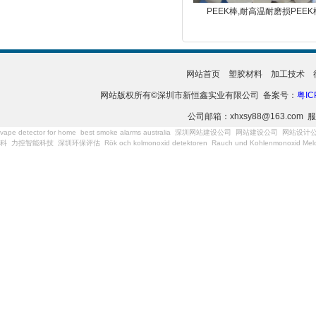
PEEK棒,耐高温耐磨损PEEK
网站首页
塑胶材料
加工技术
网站版权所有©深圳市新恒鑫实业有限公司 备案号：
粤IC
公司邮箱：xhxsy88@163.com 服
vape detector for home
best smoke alarms australia
深圳网站建设公司
网站建设公司
网站设计
科
力控智能科技
深圳环保评估
Rök och kolmonoxid detektoren
Rauch und Kohlenmonoxid Meld