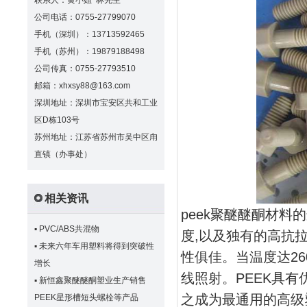
联系人：黄小姐 林先生
公司电话：0755-27799070
手机（深圳）：13713592465
手机（苏州）：19879188498
公司传真：0755-27793510
邮箱：xhxsy88@163.com
深圳地址：深圳市宝安区共和工业
区D栋103号
苏州地址：江苏省苏州市吴中区甪
直镇（办事处）
相关资讯
peek聚醚醚酮材料
▪
PVC/ABS共混物
度,以及独有的高抗
▪
未来六年车用塑料将得到突破性
性俱佳。当温度达2
增长
线照射。PEEK具有
▪
新恒鑫聚醚醚酮塑业生产销售
之成为最通用的高级
PEEK星形槽短头螺栓等产品