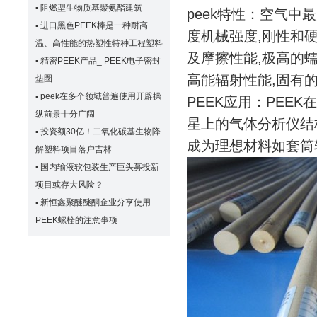
▪
阻燃型生物质基聚氨酯建筑
peek特性：空气中
▪
进口黑色PEEK棒是一种耐高
度机械强度,刚性和
温、高性能的热塑性特种工程塑料
及摩擦性能,极高的
▪
精密PEEK产品_ PEEK电子密封
高能辐射性能,固有
垫圈
▪
peek在多个领域普遍使用开辟操
PEEK应用：PEE
纵前景十分广阔
星上的气体分析仪结
▪
投资额30亿！二氧化碳基生物降
成为理想材料如套筒轴
解塑料项目落户吉林
▪
国内输液软包装生产巨头募投新
项目或存大风险？
▪
新恒鑫聚醚醚酮企业分享使用
PEEK螺栓的注意事项