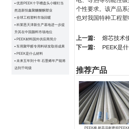
电、导热等功能性级
▪
优质PEEK十字槽盘头小螺钉当
个性要求。该产品系
然选新恒鑫聚醚醚酮塑业
也对我国特种工程塑
▪
全球工程塑料市场回暖
▪
科莱恩天津新生产基地进一步提
升其在中国颜料市场地位
上一篇:
熔芯技术使
▪
PEEK材料国外供应商简介
下一篇:
PEEK是
▪
车用聚甲醛专用料研发取得成果
▪
PEEK是什么材料
▪
未来五年到十年 石墨烯年产能将
达到千吨级
推荐产品
PEEK棒,耐高温耐磨损PEEK