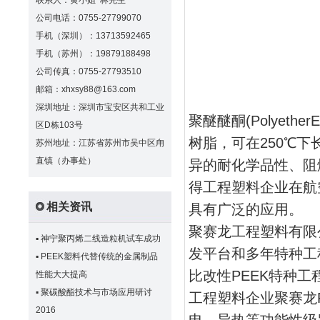
联系人：黄小姐 林先生
公司电话：0755-27799070
手机（深圳）：13713592465
手机（苏州）：19879188498
公司传真：0755-27793510
邮箱：xhxsy88@163.com
深圳地址：深圳市宝安区共和工业
聚醚醚酮(Polyeth
区D栋103号
树脂，可在250℃
苏州地址：江苏省苏州市吴中区甪
直镇（办事处）
异的耐化学品性、阻
得工程塑料企业在航
相关资讯
具有广泛的应用。
聚赛龙工程塑料有限
▪
神宁聚丙烯二线造粒机试车成功
发平台和多年特种工
▪
PEEK塑料代替传统的金属制品
比改性PEEK特种工
性能大大提高
▪
聚碳酸酯技术与市场应用研讨
工程塑料企业聚赛龙
2016