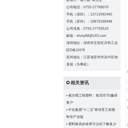
联系人：黄小姐 林先生
公司电话：0755-27799070
手机（深圳）：13713592465
手机（苏州）：19879188498
公司传真：0755-27793510
邮箱：xhxsy88@163.com
深圳地址：深圳市宝安区共和工业
区D栋103号
苏州地址：江苏省苏州市吴中区甪
直镇（办事处）
相关资讯
▪
索尔维工程塑料：靠3D打印赢得
客户
▪
中化集团“十二五”将培育工程塑
料等产业链
▪
塑料家具的保养方法你了解多少