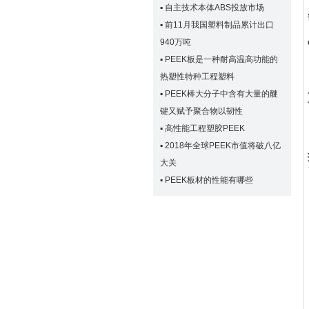
▪
自主技术本体ABS投放市场
▪
前11月我国塑料制品累计出口
940万吨
▪
PEEK板是一种耐高温高功能的
热塑性特种工程塑料
▪
PEEK棒大分子中含有大量的醚
键又赋予聚合物以韧性
▪
高性能工程塑胶PEEK
▪
2018年全球PEEK市值将破八亿
大关
▪
PEEK板材的性能有哪些