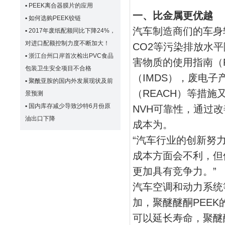
▪
PEEK离合器膜片的应用
一、比金属更优越
▪
如何选购PEEK铰链
汽车制造商们的车身
▪
2017年废纸配额同比下降24%，
对进口配额控制力度不断加大！
CO2等污染排放水平降
▪
浙江台州口岸首次检出PVC食品
害物质的使用指南（
包装卫生安全项目不合格
（IMDS），废电
▪
聚酰亚胺的国内外发展现状及前
（REACH）等措
景预测
▪
国内库存减少导致沙特6月份原
NVH可靠性，通过
油出口下降
成本为。
“汽车行业的创新努力
成本方面会不利，但
更加具有竞争力。”
汽车空调和动力系统等
加，聚醚醚酮PEE
可以延长寿命，聚醚