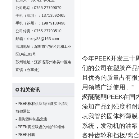
联系人：黄小姐 林先生
公司电话：0755-27799070
手机（深圳）：13713592465
手机（苏州）：19879188498
公司传真：0755-27793510
邮箱：xhxsy88@163.com
深圳地址：深圳市宝安区共和工业
区D栋103号
今年PEEK开发三十
苏州地址：江苏省苏州市吴中区甪
们的公司在塑胶产品
直镇（办事处）
且优秀的质量占有很
用领域广泛使用。”
相关资讯
聚醚醚酮PEEK在
▪
PEEK板材供应商恒鑫实业清明
添加产品到强度和耐
放假通知
表我管的固体料薄膜
▪
谨防塑料制品危害
系统，发动机的油泵
▪
PEEK真空吸盘的维护和维修
各种齿轮和挡板/离
▪
PEEK衬套