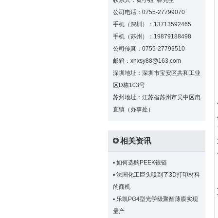
联系人：黄小姐 林先生
公司电话：0755-27799070
手机（深圳）：13713592465
手机（苏州）：19879188498
公司传真：0755-27793510
邮箱：xhxsy88@163.com
深圳地址：深圳市宝安区共和工业
区D栋103号
苏州地址：江苏省苏州市吴中区甪
直镇（办事处）
相关资讯
▪
如何选购PEEK铰链
▪
法国化工巨头嗅到了3D打印材料
的商机
▪
乐凯PG4型光学级聚酯薄膜实现
量产