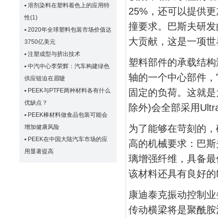
▪
溶剂染料在塑料着色上的应用特
25%，还可以提供
性(1)
撞要求。巴斯夫研发的
▪
2020年全球塑料包装市场价值达
大贡献，这是一项世
3750亿美元
▪
注塑成型与挤出技术
塑料部件的承载结构
▪
中汽中心李荣辉：汽车构建绿色
轴的一个中心部件，
供应链迫在眉睫
▪
PEEK与PTFE两种材料各有什么
固定的负荷。这就是
优缺点？
除外)会全部采用Ult
▪
PEEK棒材料做食品包装可能会
为了能够在苛刻的，
增加健康风险
▪
PEEK在中国大陆汽车市场的应
高的机械要求：巴斯夫的U
用显著提高
璃增强纤维，具备最
该材料还具有良好的N
康迪泰克振动控制业务部
传动横梁将是聚酰胺