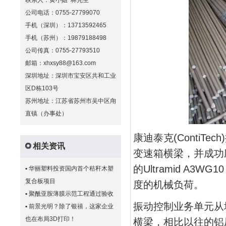
联系人：黄小姐 林先生
公司电话：0755-27799070
手机（深圳）：13713592465
手机（苏州）：19879188498
公司传真：0755-27793510
邮箱：xhxsy88@163.com
深圳地址：深圳市宝安区共和工业
区D栋103号
苏州地址：江苏省苏州市吴中区甪
直镇（办事处）
康迪泰克(Conti
相关资讯
变速箱横梁，并成功
的Ultramid A
▪
华丽塑料投资国内首个秸秆木塑
复合板项目
度的机械负荷。
▪
聚酰亚胺薄膜示范工程通过验收
振动控制业务单元从
▪
前景光明？除了银禧，这家企业
也在布局3D打印！
横梁，相比以往的铝