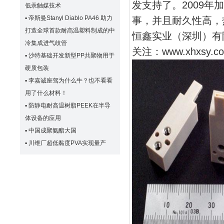
发支持了。2009年
低汞触媒技术
▪
帝斯曼Stanyl Diablo PA46 助力
事，并且耐久性高，
打造全球首款耐高温塑料制成的中
恒鑫实业（深圳）有
冷集成进气歧管
关注：www.xhxsy.c
▪
沙特基础开发新型PP共聚物用于
硬质包装
▪
李嘉诚座驾为什么牛？也不看看
用了什么材料！
▪
防静电耐高温树脂PEEK在半导
体设备的应用
▪
中国成聚氨酯大国
▪
川维厂超低黏度PVA实现量产