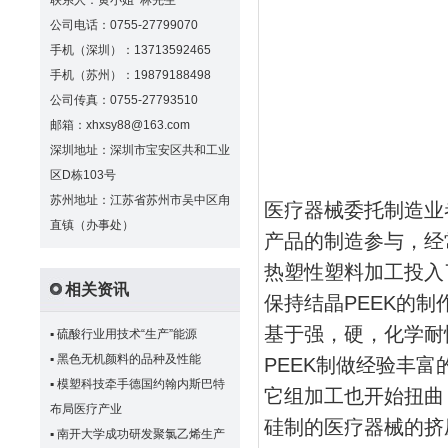
联系人：黄小姐 林先生
公司电话：0755-27799070
手机（深圳）：13713592465
手机（苏州）：19879188498
公司传真：0755-27793510
邮箱：xhxsy88@163.com
深圳地址：深圳市宝安区共和工业
区D栋103号
苏州地址：江苏省苏州市吴中区甪
医疗器械委托制造业者V
直镇（办事处）
产品的制造参与，经常
热塑性塑料加工投入
相关资讯
保持结晶PEEK的制
基于强，硬，化学耐
▪
硫酸行业用技术“生产”能源
▪
黑色无机颜料的品种及性能
PEEK制做经验丰
▪
模塑科技牵手德国约翰内斯巴特
它组加工也开始扭曲
布局医疗产业
硅制的医疗器械的挤
▪
南开大学成功研发聚氯乙烯生产