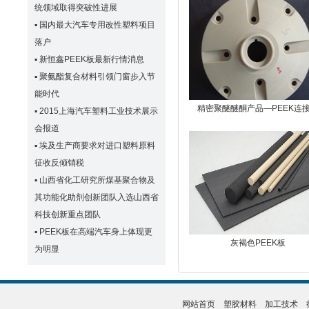
统领域取得突破性进展
▪
国内最大汽车专用改性塑料项目
落户
▪
新恒鑫PEEK板最新行情消息
▪
聚氨酯复合材料引领门窗步入节
能时代
精密聚醚醚酮产品—PEEK连
▪
2015上海汽车塑料工业技术展示
会报道
▪
埃及生产商要求对进口塑料原料
征收反倾销税
▪
山西省化工研究所煤基聚合物及
其功能化助剂创新团队入选山西省
科技创新重点团队
▪
PEEK板在高端汽车身上体现更
灰褐色PEEK板
为明显
网站首页
塑胶材料
加工技术