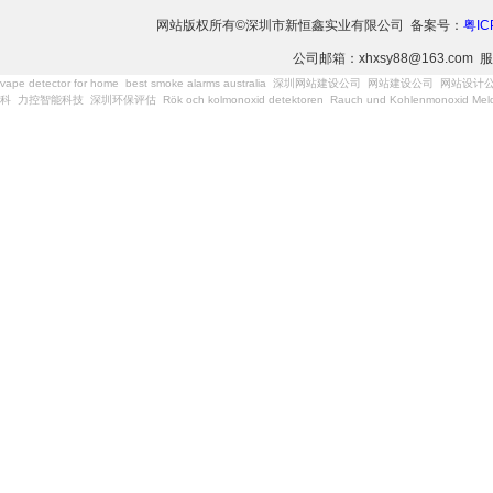
网站版权所有©深圳市新恒鑫实业有限公司 备案号：
粤IC
公司邮箱：xhxsy88@163.com 服
vape detector for home
best smoke alarms australia
深圳网站建设公司
网站建设公司
网站设计
科
力控智能科技
深圳环保评估
Rök och kolmonoxid detektoren
Rauch und Kohlenmonoxid Meld