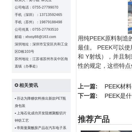
联系人：黄小姐 林先生
公司电话：0755-27799070
手机（深圳）：13713592465
手机（苏州）：19879188498
公司传真：0755-27793510
邮箱：xhxsy88@163.com
用纯PEEK原料制造
深圳地址：深圳市宝安区共和工业
最佳。 PEEK可
区D栋103号
和 Y射线），并且制
苏州地址：江苏省苏州市吴中区甪
性的规定，这些特点
直镇（办事处）
相关资讯
上一篇:
PEEK材
下一篇:
PEEK是
▪
芬达为降糖饮料推出新款PET瓶
身包装
▪
上海石化成功开发阻燃聚酯切片
推荐产品
钟纺工艺
▪
帝斯曼聚酰胺产品在汽车电子系