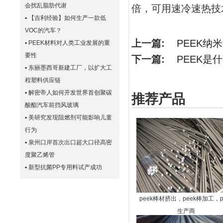
会扰乱脂肪代谢
倍，可用速冷速热技
▪
【吉利经验】如何生产一款低
VOC的汽车？
上一篇:
PEEK纳
▪
PEEK材料对人类工业发展的重
要性
下一篇:
PEEK是
▪
东丽墨西哥新建工厂，以扩大工
程塑料供应链
▪
解密帝人如何开发世界首创聚碳
推荐产品
酸酯汽车前挡风玻璃
▪
美研究发现阻燃剂可能影响儿童
行为
▪
泉州口岸首次出口超大口径高密
度聚乙烯管
▪
新型抗菌PP专用料试产成功
peek棒材挤出，peek棒加工，p
生产商