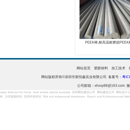
PEEK棒,耐高温耐磨损PEEK
网站首页
塑胶材料
加工技术
网站版权所有©深圳市新恒鑫实业有限公司 备案号：
粤IC
公司邮箱：xhxsy88@163.com 服
vape detector for home
best smoke alarms australia
深圳网站建设公司
网站建设公司
网站设计
科
力控智能科技
深圳环保评估
Rök och kolmonoxid detektoren
Rauch und Kohlenmonoxid Meld