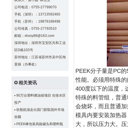
联系人：黄小姐 林先生
公司电话：0755-27799070
手机（深圳）：13713592465
手机（苏州）：19879188498
公司传真：0755-27793510
邮箱：xhxsy88@163.com
深圳地址：深圳市宝安区共和工业
区D栋103号
苏州地址：江苏省苏州市吴中区甪
直镇（办事处）
PEEK分子量是PC
性能。必须用特殊的
相关资讯
400度以下的温度，
▪
90万台塑料燃油箱项目 在徐水区
特殊的料管组，普通
投产
会烧坏，而且普通加
▪
吹瓶机须走出国门获取国外市场
模具内要安装加热器
份额
大，所以压力大。压
▪
PEEK棒包装风险罐头和塑料瓶