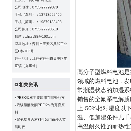
联系人：黄小姐 林先生
公司电话：0755-27799070
手机（深圳）：13713592465
手机（苏州）：19879188498
公司传真：0755-27793510
邮箱：xhxsy88@163.com
深圳地址：深圳市宝安区共和工业
区D栋103号
苏州地址：江苏省苏州市吴中区甪
直镇（办事处）
高分子型燃料电池是
领域的燃料电池，发
相关资讯
常潮湿状态的加湿系
▪
PEEK板棒主要应用在哪些地方
销售的全氟系电解质
▪
浅谈聚醚醚酮PEEK作为薄膜原
上·50%相对湿度
料
温、低加湿条件几千
▪
聚氨酯复合材料引领门窗步入节
高温耐久性的耐热性
能时代