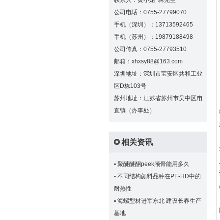
联系人：黄小姐 林先生
公司电话：0755-27799070
手机（深圳）：13713592465
手机（苏州）：19879188498
公司传真：0755-27793510
邮箱：xhxsy88@163.com
深圳地址：深圳市宝安区共和工业
区D栋103号
苏州地址：江苏省苏州市吴中区甪
直镇（办事处）
相关资讯
▪
聚醚醚酮peek颅骨能用多久
▪
不同结构颜料品种在PE-HD中的
耐热性
▪
海螺型材进军东北 建设长春生产
基地