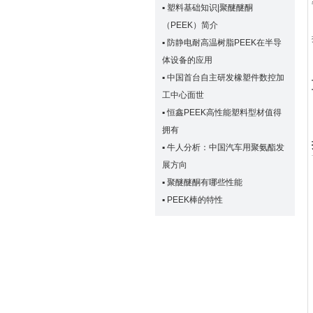
▪
塑料基础知识|聚醚醚酮
（PEEK）简介
▪
防静电耐高温树脂PEEK在半导
体设备的应用
▪
中国首台自主研发橡塑件数控加
工中心面世
▪
恒鑫PEEK高性能塑料型材值得
拥有
▪
牛人分析：中国汽车用聚氨酯发
展方向
▪
聚醚醚酮有哪些性能
▪
PEEK棒的特性