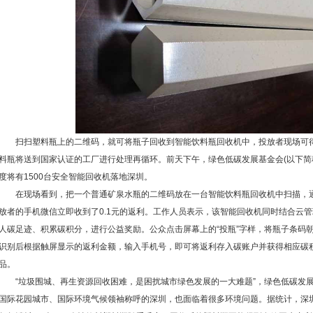
扫扫塑料瓶上的二维码，就可将瓶子回收到智能饮料瓶回收机中，投放者现场可得到0
料瓶将送到国家认证的工厂进行处理再循环。前天下午，绿色低碳发展基金会(以下简称
度将有1500台安全智能回收机落地深圳。
在现场看到，把一个普通矿泉水瓶的二维码放在一台智能饮料瓶回收机中扫描，通
放者的手机微信立即收到了0.1元的返利。工作人员表示，该智能回收机同时结合云管
人碳足迹、积累碳积分，进行公益奖励。公众点击屏幕上的“投瓶”字样，将瓶子条码
识别后根据触屏显示的返利金额，输入手机号，即可将返利存入碳账户并获得相应碳
品。
“垃圾围城、再生资源回收困难，是困扰城市绿色发展的一大难题”，绿色低碳发展
国际花园城市、国际环境气候领袖称呼的深圳，也面临着很多环境问题。据统计，深圳