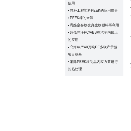
使用
▪
特种工程塑料PEEK的应用前景
▪
PEEK棒的来源
▪
乳酪废弃物变身生物塑料再利用
▪
超低光泽PC/ABS在汽车内饰上
的应用
▪
乌海年产40万吨PE多联产示范
项目奠基
▪
消除PEEK板制品内应力要进行
的热处理