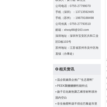
联系人：黄小姐 林先生
公司电话：0755-27799070
手机（深圳）：13713592465
手机（苏州）：19879188498
公司传真：0755-27793510
邮箱：xhxsy88@163.com
深圳地址：深圳市宝安区共和工业
区D栋103号
苏州地址：江苏省苏州市吴中区甪
直镇（办事处）
相关资讯
▪
温企联姻美企推广“生态塑料”
▪
PEEK聚醚醚酮性能特点
▪
扬子石化耐热聚乙烯管材料填补
国内空白
▪
非生物塑料袋不得在巴黎超市里