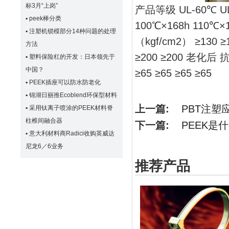
标3月“上岗”
产品等级 UL-60℃ U
▪
peek棒分类
100℃×168h 110℃
▪
注塑机锁模部分14种问题的处理
（kgf/cm2） ≥130
方法
≥200 ≥200 老化
▪
塑料保险杠的开发：日本领先于
中国？
≥65 ≥65 ≥65 ≥65
▪
PEEK插座可以防水防老化
▪
锦湖日丽推Ecoblend环保型材料
上一篇:
PBT注塑
▪
采用钛离子喷涂的PEEK材料脊
柱椎间融合器
下一篇:
PEEK是
▪
意大利材料商Radici收购英威达
尼龙6／6业务
推荐产品