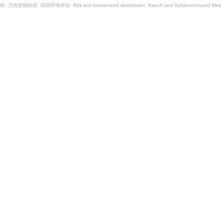
科
力控智能科技
深圳环保评估
Rök och kolmonoxid detektoren
Rauch und Kohlenmonoxid Meld