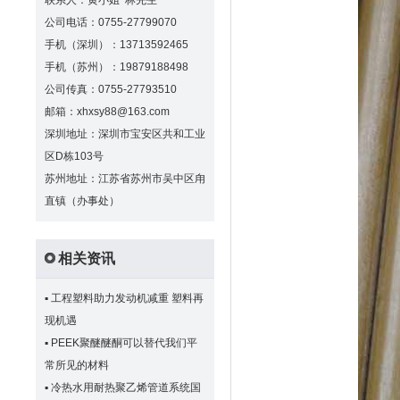
联系人：黄小姐 林先生
公司电话：0755-27799070
手机（深圳）：13713592465
手机（苏州）：19879188498
公司传真：0755-27793510
邮箱：xhxsy88@163.com
深圳地址：深圳市宝安区共和工业
区D栋103号
苏州地址：江苏省苏州市吴中区甪
直镇（办事处）
相关资讯
▪
工程塑料助力发动机减重 塑料再
现机遇
▪
PEEK聚醚醚酮可以替代我们平
常所见的材料
▪
冷热水用耐热聚乙烯管道系统国