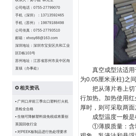
联系人：黄小姐 林先生
公司电话：0755-27799070
手机（深圳）：13713592465
手机（苏州）：19879188498
公司传真：0755-27793510
邮箱：xhxsy88@163.com
深圳地址：深圳市宝安区共和工业
区D栋103号
苏州地址：江苏省苏州市吴中区甪
直镇（办事处）
真空成型法适用于
为0.05厘米汞柱)
把从薄片卷上切下
相关资讯
行加热。加热使用红
▪
广州口岸前三季出口塑料打火机
厚时，则可采取两面
质检全合格
成型温度一般是根
▪
生物可降解塑料袋免税或将重创
英国回收行业
①薄膜质量：含增
▪
对PEEK板制品进行热处理要求
观象，乳液法和悬浮