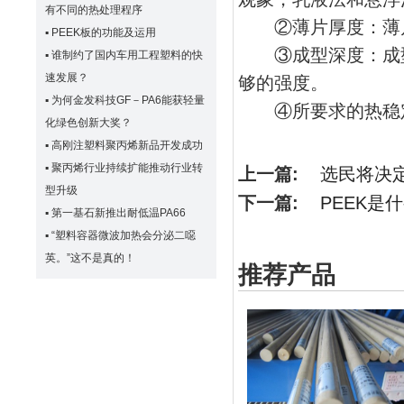
有不同的热处理程序
②薄片厚度：薄片
▪
PEEK板的功能及运用
③成型深度：成型
▪
谁制约了国内车用工程塑料的快
速发展？
够的强度。
▪
为何金发科技GF－PA6能获轻量
④所要求的热稳定
化绿色创新大奖？
▪
高刚注塑料聚丙烯新品开发成功
▪
聚丙烯行业持续扩能推动行业转
上一篇:
选民将决
型升级
下一篇:
PEEK是
▪
第一基石新推出耐低温PA66
▪
“塑料容器微波加热会分泌二噁
英。”这不是真的！
推荐产品