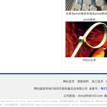
米黄色peek棒材灰褐色peek棒
peek棒材
PEEK扎带
网站首页
塑胶材料
加工技术
网站版权所有©深圳市新恒鑫实业有限公司 备案号：
粤IC
公司邮箱：xhxsy88@163.com 服
vape detector for home
best smoke alarms australia
深圳网站建设公司
网站建设公司
网站设计
科
力控智能科技
深圳环保评估
Rök och kolmonoxid detektoren
Rauch und Kohlenmonoxid Meld