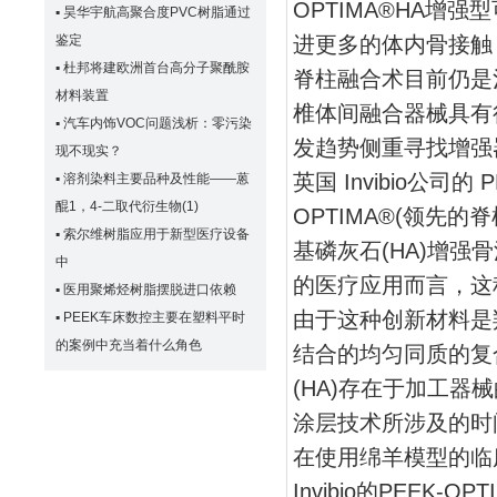
OPTIMA®HA增
▪
昊华宇航高聚合度PVC树脂通过
鉴定
进更多的体内骨接触
▪
杜邦将建欧洲首台高分子聚酰胺
脊柱融合术目前仍是
材料装置
椎体间融合器械具有
▪
汽车内饰VOC问题浅析：零污染
发趋势侧重寻找增强
现不现实？
英国 Invibio公司的
▪
溶剂染料主要品种及性能——蒽
醌1，4-二取代衍生物(1)
OPTIMA®(领先
▪
索尔维树脂应用于新型医疗设备
基磷灰石(HA)增
中
的医疗应用而言，这
▪
医用聚烯烃树脂摆脱进口依赖
由于这种创新材料是羟基
▪
PEEK车床数控主要在塑料平时
的案例中充当着什么角色
结合的均匀同质的复
(HA)存在于加工
涂层技术所涉及的时
在使用绵羊模型的临床
Invibio的PEEK