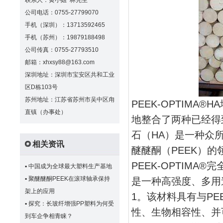
联系人：黄小姐 林先生
公司电话：0755-27799070
手机（深圳）：13713592465
手机（苏州）：19879188498
公司传真：0755-27793510
邮箱：xhxsy88@163.com
深圳地址：深圳市宝安区共和工业
区D栋103号
苏州地址：江苏省苏州市吴中区甪
PEEK-OPTIMA®H
直镇（办事处）
地整合了两种已经得
石（HA）是一种众所
相关资讯
醚醚酮（PEEK）
PEEK-OPTIMA®
▪
中国成为全球最大塑料生产基地
▪
聚醚醚酮PEEK在滚球轴承保持
是一种高强度、多用
架上的应用
1。该材料具有与PE
▪
探究：长玻纤增强PP塑料为何受
性、生物相容性、并
到车企争相青睐？