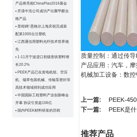
产品将亮相ChinaPlas2016展会
▪
开滦中浩公司成功产出聚甲醛合
格产品
▪
里程碑! 恩格尔上海庆祝完成装
配第1000台注塑机
▪
江西通信用塑料光纤技术世界领
先
质量控制：通过传导IS
▪
1-11月宁波进口初级形状塑料增
产品应用：汽车，摩托车
长20.2%
▪
PEEK产品已在发电机组、空压
机械加工设备：数控
机、烟草包装机械、传输泵密封等
高技术领域得到成功应用
▪
中国国际工程塑料产业创新峰会
上一篇:
PEEK-450
开幕 协议引资超106亿
下一篇:
PEEK是
▪
国内PEEK材料研发的历程
推荐产品