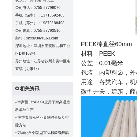
联系人：黄小姐 林先生
公司电话：0755-27799070
手机（深圳）：13713592465
手机（苏州）：19879188498
公司传真：0755-27793510
邮箱：xhxsy88@163.com
PEEK棒直径60mm
深圳地址：深圳市宝安区共和工业
材料：PEEK
区D栋103号
苏州地址：江苏省苏州市吴中区甪
公差：0.01毫米
直镇（办事处）
包装：内塑料袋，外
用途：各类汽车，机
相关资讯
微型开关，建筑，商品
▪
帝斯曼EcoPaXX应用于耐高温磨
料单丝生产
▪
注塑表面光泽不良缺陷分析及排
除方法
▪
万华化学创新型TPU和聚碳酸酯