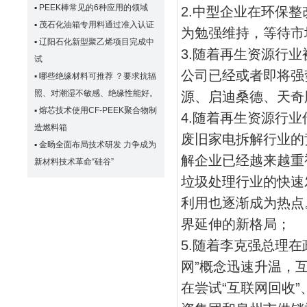
▪
PEEK棒常见的6种应用的领域
2.中型企业在环保
▪
茂石化油箱专用料通过准入认证
为勉强维持，等待市
▪
辽阳石化新型聚乙烯项目完成中
3.随着再生资源行
试
公司已经或者即将强
▪
哪些绝缘材料可推荐 ？要求抗辐
照、对潮湿不敏感、绝缘性能好。
源、启迪桑德、天奇
▪
熔芯技术使用CF-PEEK聚合物制
4.随着再生资源行
造燃料箱
废旧家电拆解行业的
▪
金旸全面布局技术研发 力争成为
解企业已经越来越重
新材料技术革命“硅谷”
垃圾处理行业的快速
利用也逐渐成为热点
界延伸的新格局；
5.随着李克强总理在
网”概念迅速升温，
在尝试“互联网回收