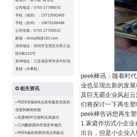
联系人：黄小姐 林先生
公司电话：0755-27799070
手机（深圳）：13713592465
手机（苏州）：19879188498
公司传真：0755-27793510
邮箱：xhxsy88@163.com
深圳地址：深圳市宝安区共和工业
区D栋103号
苏州地址：江苏省苏州市吴中区甪
直镇（办事处）
peek棒讯：随着
业也呈现出新的发展
相关资讯
及巨无霸企业风起云
▪
PEEK性能&特点具有极其优良的
们将探讨一下再生塑
强度和耐热性能
peek棒告诉您再生
▪
高透明PP注塑料应用成功
1.家庭作坊式小企
▪
己内酰胺国内市场竞争激烈
出台，但是小企业入
▪
PEEK板的有那些优点和缺点