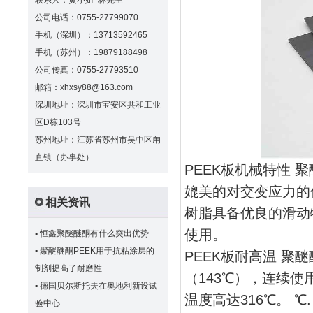
联系人：黄小姐 林先生
公司电话：0755-27799070
手机（深圳）：13713592465
手机（苏州）：19879188498
公司传真：0755-27793510
邮箱：xhxsy88@163.com
深圳地址：深圳市宝安区共和工业
区D栋103号
苏州地址：江苏省苏州市吴中区甪
直镇（办事处）
PEEK板机械特性
媲美的对交变应力的优
相关资讯
树脂具备优良的滑动
使用。
▪
恒鑫聚醚醚酮有什么突出优势
▪
聚醚醚酮PEEK用于抗粘涂层的
PEEK板耐高温 聚
制剂提高了耐磨性
（143℃），连续使
▪
德国贝尔斯托夫在奥地利新设试
温度高达316℃。 
验中心