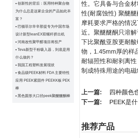
性。它具备与合金材
▪
创新性的背后：医用特种聚合物
为什么总是这家企业的产品如此丰
性(耐腐蚀性) 聚
富？
摩耗要求严格的情况
▪
巴顿菲尔辛辛那提专为中国市场
近。聚醚醚酮只溶解
设计新型leanEX双螺杆挤出机
下比聚酰亚胺更耐酸碱
▪
河南改性聚甲醛项目将投产
▪
Teva新型干粉吸入器，到底是用
物，1.45mm厚的
什么做的？
耐辐照性和耐剥离性
▪
我国工程塑料发展现状
制成特殊用途的电磁
▪
食品级PEEK材料 FDA 主要特性
应用 PEEK紧固件 PEEKK板 PEK
棒
上一篇:
四种颜色也
▪
黑色圆形大口径peek聚醚醚酮棒
下一篇:
PEEK是
推荐产品