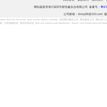
网站版权所有©深圳市新恒鑫实业有限公司 备案号：
粤IC
公司邮箱：xhxsy88@163.com 服
vape detector for home
best smoke alarms australia
深圳网站建设公司
网站建设公司
网站设计
科
力控智能科技
深圳环保评估
Rök och kolmonoxid detektoren
Rauch und Kohlenmonoxid Meld