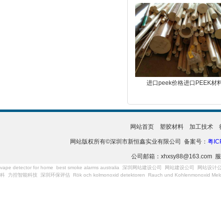
进口peek价格进口PEEK材
网站首页
塑胶材料
加工技术
网站版权所有©深圳市新恒鑫实业有限公司 备案号：
粤IC
公司邮箱：xhxsy88@163.com 服
vape detector for home
best smoke alarms australia
深圳网站建设公司
网站建设公司
网站设计
科
力控智能科技
深圳环保评估
Rök och kolmonoxid detektoren
Rauch und Kohlenmonoxid Meld