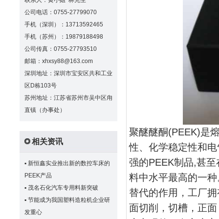
联系人：黄小姐 林先生
公司电话：0755-27799070
手机（深圳）：13713592465
手机（苏州）：19879188498
公司传真：0755-27793510
邮箱：xhxsy88@163.com
深圳地址：深圳市宝安区共和工业
区D栋103号
苏州地址：江苏省苏州市吴中区甪
直镇（办事处）
聚醚醚酮(PEEK)
相关资讯
性、化学稳定性和电
强的PEEK制品,甚
▪
新恒鑫实业推出新的数控车床的
PEEK产品
料中水平最高的一种
▪
茂名石化汽车专用料新突破
替代的作用，
工厂拥
▪
节能成为我国塑料造粒机企业研
面切削，切槽，正面
发重心