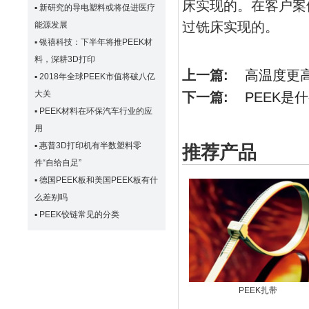
床实现的。在客户案
▪
新研究的导电塑料或将促进医疗
过铣床实现的。
能源发展
▪
银禧科技：下半年将推PEEK材
料，深耕3D打印
上一篇:
高温度更高
▪
2018年全球PEEK市值将破八亿
大关
下一篇:
PEEK是
▪
PEEK材料在环保汽车行业的应
用
▪
惠普3D打印机有半数塑料零
推荐产品
件“自给自足”
▪
德国PEEK板和美国PEEK板有什
么差别吗
▪
PEEK铰链常见的分类
PEEK扎带