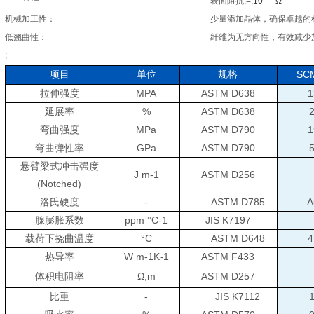
表面阻抗
;=
;10
Ω
机械加工性：
少量添加晶体，确保卓越的
低翘曲性：
纤维为无方向性，有效减少
;
项目
单位
规格
SC
拉伸强度
MPA
ASTM D638
1
延展率
%
ASTM D638
2
弯曲强度
MPa
ASTM D790
1
弯曲弹性率
GPa
ASTM D790
5
悬臂梁式冲击强度
J m-1
ASTM D256
(Notched)
洛氏硬度
-
ASTM D785
A
腺膨胀系数
ppm °C-1
JIS K7197
载荷下挠曲温度
°
C
ASTM D648
4
热导率
W m-1K-1
ASTM F433
体积电阻率
Ω
;m
ASTM D257
比重
-
JIS K7112
1