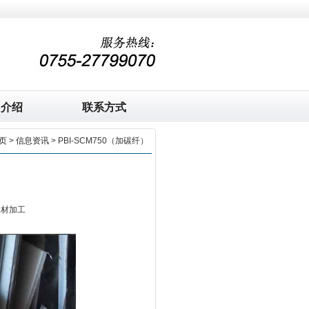
司介绍
联系方式
页
>
信息资讯
> PBI-SCM750（加碳纤）
板材加工