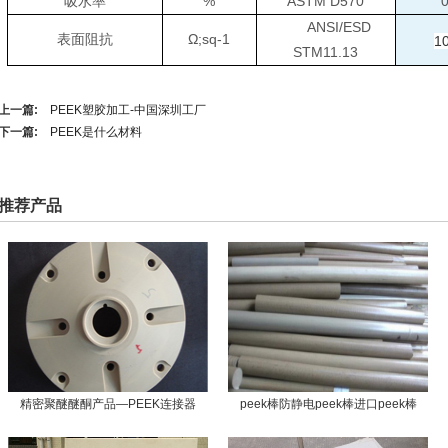
吸水率
%
ASTM D570
0
ANSI/ESD
表面阻抗
Ω
;sq-1
1
STM11.13
上一篇:
PEEK塑胶加工-中国深圳工厂
下一篇:
PEEK是什么材料
推荐产品
精密聚醚醚酮产品—PEEK连接器
peek棒防静电peek棒进口peek棒