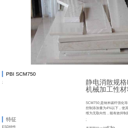
▎
PBI SCM750
静电消散规格
;
机械加工性材
SCM750;
是纳米碳纤强化等
控制添加量为
4%
以下，使
维为无取向性，能有效抑制
▎
特征
;
ESD
特性
6~9