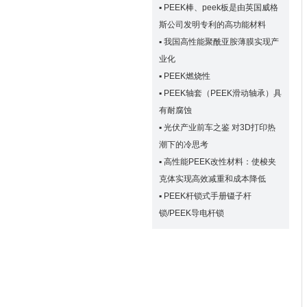
▪
PEEK棒、peek板是由英国威格
斯公司发明专利的高功能材料
▪
我国高性能聚酰亚胺薄膜实现产
业化
▪
PEEK燃烧性
▪
PEEK轴套（PEEK滑动轴承）具
有耐腐蚀
▪
光伏产业前车之鉴 对3D打印热
潮下的冷思考
▪
高性能PEEK改性材料：使梭夹
克体实现高效减重和成本降低
▪
PEEK杆锁式手册镊子杆
锁/PEEK导电杆锁