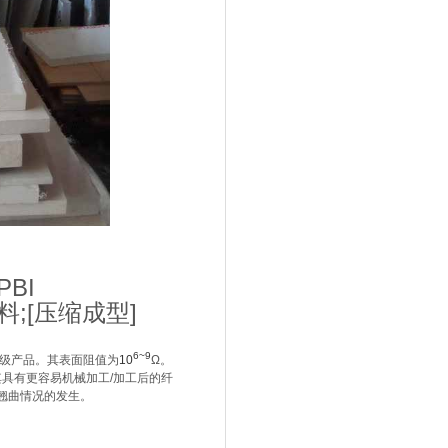
PBI
料
;[
压缩成型
]
6~9
级产品。其表面阻值为
10
Ω。
其具有更容易机械加工
/
加工后的纤
翘曲情况的发生。