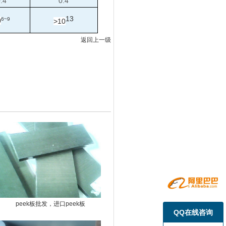
.4
0.4
13
6~9
0
>10
返回上一级
peek板批发，进口peek板
QQ在线咨询