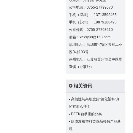
联系人：黄小姐 林先生
公司电话：0755-27799070
手机（深圳）：13713592465
手机（苏州）：19879188498
公司传真：0755-27793510
邮箱：xhxsy88@163.com
深圳地址：深圳市宝安区共和工业
区D栋103号
苏州地址：江苏省苏州市吴中区甪
直镇（办事处）
相关资讯
▪
高韧性与高刚度的“钢化塑料”真
的有那么神？
▪
PEEK轴承座的分类
▪
欧盟发布塑料类食品接触产品新
规