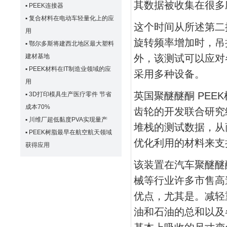
其数据被收集在很多
▪
PEEK连接器
▪
复合材料在电动车轻量化上的应
这个时间从所述第二
用
旋转频率增加时，吊
▪
鄂尔多斯将建西北地区最大塑料
外，该测试可以应对
建材基地
▪
PEEK材料在IT制造业领域的应
采用多种设备。
用
英国聚醚醚酮 PE
▪
3D打印模具生产医疗零件 节省
成本70%
齿轮的开发联合研究
▪
川维厂超低黏度PVA实现量产
堆栈的测试数据，从
▪
PEEK树脂最早在航空航天领域
优化利用的材料来支
获得应用
该装置在汽车聚醚醚
械等行业许多市售高
优点，尤其是。减轻
油和石油的总和以及