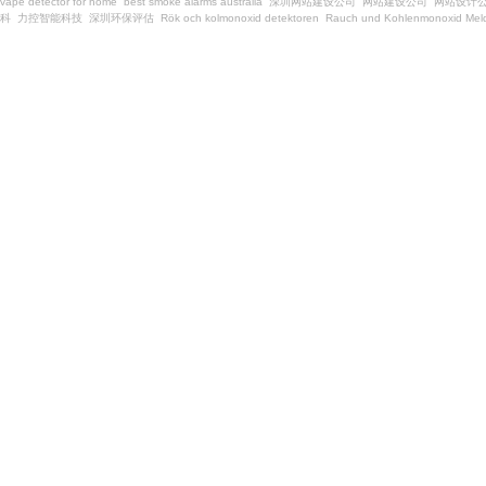
vape detector for home
best smoke alarms australia
深圳网站建设公司
网站建设公司
网站设计
科
力控智能科技
深圳环保评估
Rök och kolmonoxid detektoren
Rauch und Kohlenmonoxid Meld