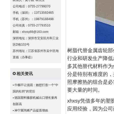
联系人：黄小姐 林先生
公司电话：0755-27799070
手机（深圳）：13713592465
手机（苏州）：19879188498
公司传真：0755-27793510
邮箱：xhxsy88@163.com
深圳地址：深圳市宝安区共和工业
区D栋103号
树脂代替金属齿轮部
苏州地址：江苏省苏州市吴中区甪
行业和研发生产降低
直镇（办事处）
多其他替代材料作为
分是特别有难度的，
相关资讯
照摩擦热的组合是必
▪
巾帼不让须眉：她想打造一个“中
要大量的时间。
国的杜邦”的背后
▪
德国塑料橡胶机械出口增长量再
xhxsy凭借多年
创新高
应用经验，因为公司
▪
神宁聚丙烯产品提质增效