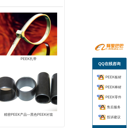
PEEK扎带
QQ在线咨询
PEEK板材
PEEK棒材
PEEK零件
售后服务
精密PEEK产品—黑色PEEK衬套
投诉建议