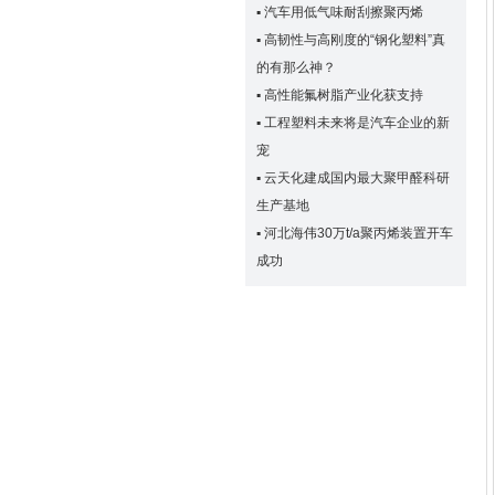
▪
汽车用低气味耐刮擦聚丙烯
▪
高韧性与高刚度的“钢化塑料”真
的有那么神？
▪
高性能氟树脂产业化获支持
▪
工程塑料未来将是汽车企业的新
宠
▪
云天化建成国内最大聚甲醛科研
生产基地
▪
河北海伟30万t/a聚丙烯装置开车
成功