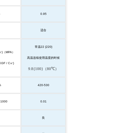
-
0.95
适合
常温
22 {220}
㎡
}
（
MPA
）
高温连续使用温度的时候
KGF / C
㎡
}
9.8{100}
（
80℃
）
％
420-530
 1000
0.01
良