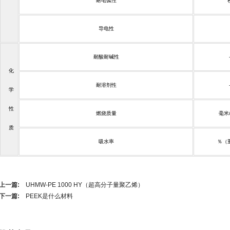
耐电弧性
导电性
耐酸耐碱性
化
耐溶剂性
学
性
燃烧质量
毫米
质
吸水率
％（
上一篇:
UHMW-PE 1000 HY（超高分子量聚乙烯）
下一篇:
PEEK是什么材料