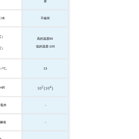
差
耳
/
米
不破坏
℃
）
高的温度
80
低的温度
-100
℃
）
5
/°C
。
13
2
4
cm
的
10
{10
}
/
毫米
-
赫兹
-