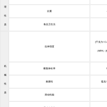
理
比重
性
食品卫生法
质
{
千克力
/ C
拉伸强度
（
MPA
）
{
机
断裂伸长率
械
耐磨性
毫克
/
性
质
滑动性能