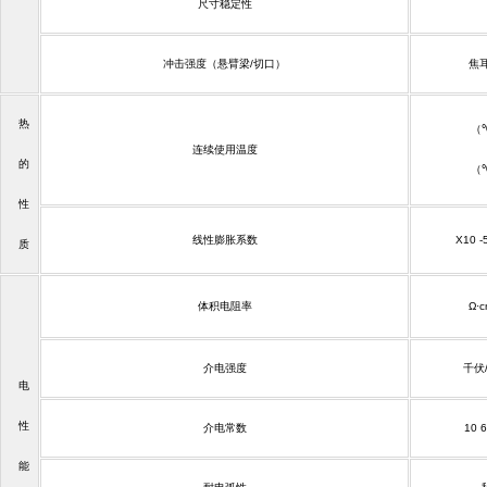
尺寸稳定性
冲击强度（悬臂梁
/
切口）
焦
热
（
连续使用温度
的
（
性
线性膨胀系数
X10
-
质
体积电阻率
Ω·
介电强度
千伏
电
性
介电常数
10
6
能