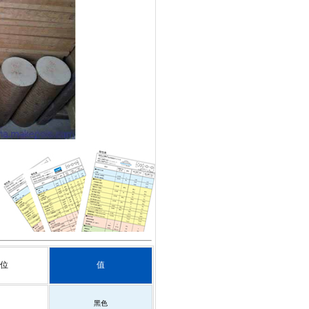
位
值
黑色