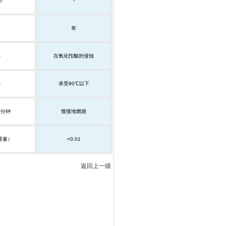
秒
-
有
-
在氧化性酸的侵蚀
-
承受
80
℃以下
/
分钟
慢慢地燃烧
重量）
<0.01
返回上一级