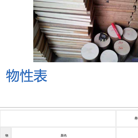
单
物
颜色