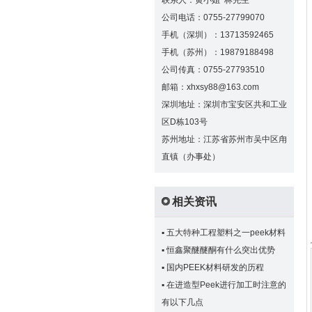
联系人：黄小姐 林先生
公司电话：0755-27799070
手机（深圳）：13713592465
手机（苏州）：19879188498
公司传真：0755-27793510
邮箱：xhxsy88@163.com
深圳地址：深圳市宝安区共和工业
区D栋103号
苏州地址：江苏省苏州市吴中区甪
直镇（办事处）
相关资讯
▪
五大特种工程塑料之一peek材料
▪
恒鑫聚醚醚酮有什么突出优势
▪
国内PEEK材料研发的历程
▪
在进造型Peek进行加工时注意的
有以下几点