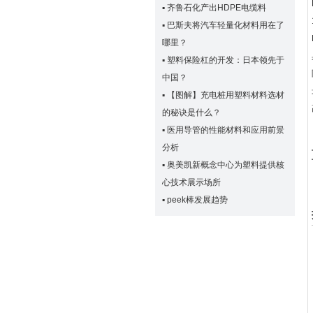
▪
齐鲁石化产出HDPE电缆料
▪
巴斯夫将汽车轻量化材料用在了
哪里？
▪
塑料保险杠的开发：日本领先于
中国？
▪
【图解】充电桩用塑料材料选材
的秘诀是什么？
▪
医用导管的性能材料和应用前景
分析
▪
奥美凯新概念中心为塑料提供核
心技术展示场所
▪
peek棒发展趋势