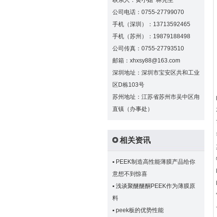
联系人：黄小姐 林先生
公司电话：0755-27799070
手机（深圳）：13713592465
手机（苏州）：19879188498
公司传真：0755-27793510
邮箱：xhxsy88@163.com
深圳地址：深圳市宝安区共和工业
区D栋103号
苏州地址：江苏省苏州市吴中区甪
直镇（办事处）
相关资讯
▪
PEEK制造高性能薄膜产品给你
意想不到惊喜
▪
浅谈聚醚醚酮PEEK作为薄膜原
料
▪
peek板的优势性能