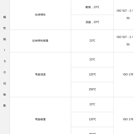
断裂，
23
℃
ISO 527 - 2 / 
拉伸增长
械
50
屈服，
23
℃
性
ISO 527 - 2 / 
能
拉伸弹性模量
23
℃
50
I
23
℃
S
O
弯曲强度
120
℃
ISO 178
试
250
℃
验
23
℃
数
弯曲模量
120
℃
ISO 178