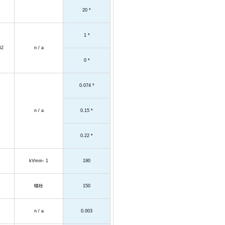
20 *
1 *
62
n / a
0 *
0.074 *
n / a
0.15 *
0.22 *
kVmm- 1
190
螺栓
150
n / a
0.003