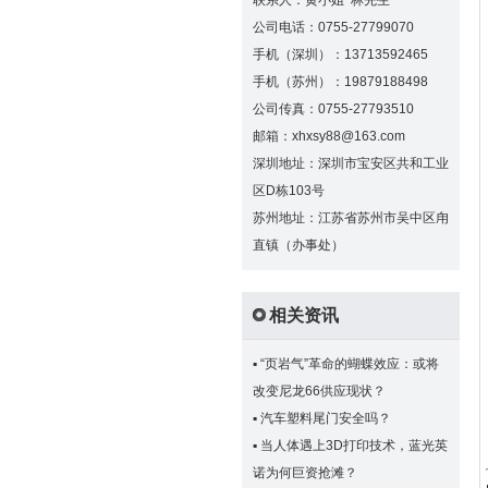
联系人：黄小姐 林先生
公司电话：0755-27799070
手机（深圳）：13713592465
手机（苏州）：19879188498
公司传真：0755-27793510
邮箱：xhxsy88@163.com
深圳地址：深圳市宝安区共和工业
区D栋103号
苏州地址：江苏省苏州市吴中区甪
直镇（办事处）
相关资讯
▪
“页岩气”革命的蝴蝶效应：或将
改变尼龙66供应现状？
▪
汽车塑料尾门安全吗？
▪
当人体遇上3D打印技术，蓝光英
诺为何巨资抢滩？