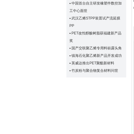
▪
中国首台自主研发橡塑件数控加
工中心面世
▪
武汉乙烯STPP装置试产流延膜
PP
▪
PET改性醇酸树脂获福建新产品
奖
▪
国产交联聚乙烯专用料崭露头角
▪
镇海石化聚乙烯新产品开发成功
▪
英威达推出PET聚酯新材料
▪
竹炭粉与聚合物复合材料问世