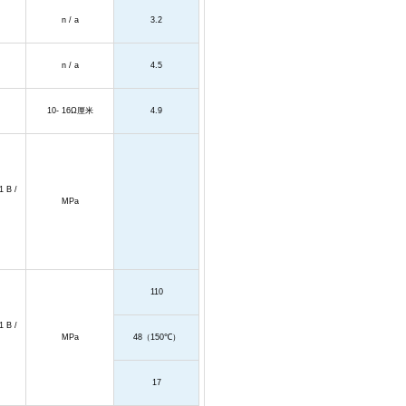
n / a
3.2
n / a
4.5
10- 16Ω
厘米
4.9
1 B /
MPa
110
1 B /
MPa
48
（
150
℃）
17