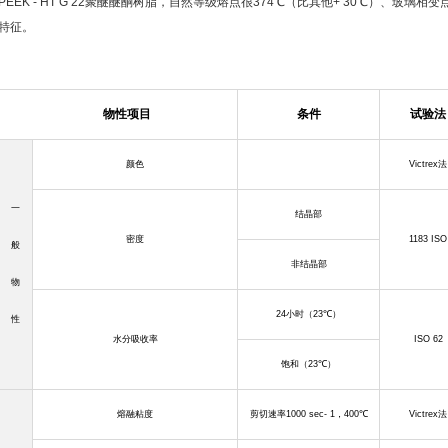
PEEK - HT G 22聚醚醚酮树脂，自然等级熔点很374℃（比其他+ 30℃）、玻璃相
特征。
物性项目
条件
试验法
颜色
Victrex
法
一
结晶部
密度
1183 ISO
般
非结晶部
物
24
小时（
23
℃）
性
水分吸收率
ISO 62
饱和（
23
℃）
熔融粘度
剪切速率
1000 sec- 1
，
400
℃
Victrex
法