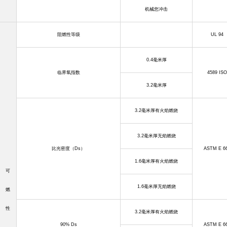
机械您冲击
阻燃性等级
UL 94
0.4
毫米厚
临界氧指数
4589 ISO
3.2
毫米厚
3.2
毫米厚有火焰燃烧
3.2
毫米厚无焰燃烧
比光密度（
Ds
）
ASTM E 6
1.6
毫米厚有火焰燃烧
可
1.6
毫米厚无焰燃烧
燃
性
3.2
毫米厚有火焰燃烧
90% Ds
ASTM E 6