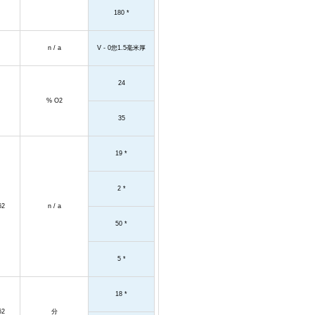
180 *
n / a
V - 0
您
1.5
毫米厚
24
% O2
35
19 *
2 *
62
n / a
50 *
5 *
18 *
62
分