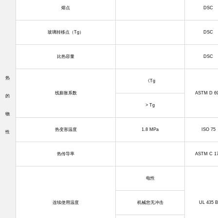
熔点
DSC
玻璃转移点（
Tg
）
DSC
比热容量
DSC
热
《
Tg
线膨胀系数
ASTM D 6
的
> Tg
物
热变形温度
1.8 MPa
ISO 75
性
热传导率
ASTM C 1
电性
连续使用温度
机械您无冲击
UL 435 B