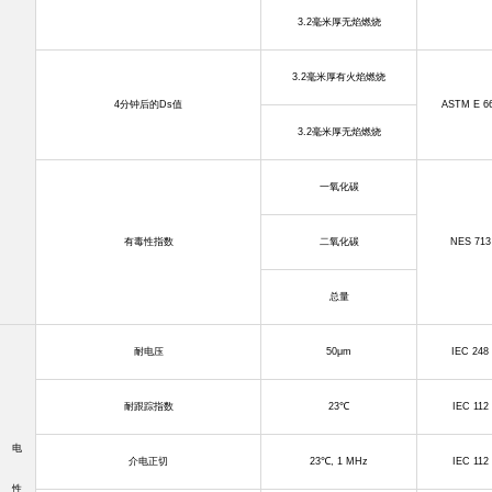
3.2
毫米厚无焰燃烧
3.2
毫米厚有火焰燃烧
4
分钟后的
Ds
值
ASTM E 6
3.2
毫米厚无焰燃烧
一氧化碳
有毒性指数
二氧化碳
NES 713
总量
耐电压
50μm
IEC 248
耐跟踪指数
23
℃
IEC 112
电
介电正切
23
℃
, 1 MHz
IEC 112
性