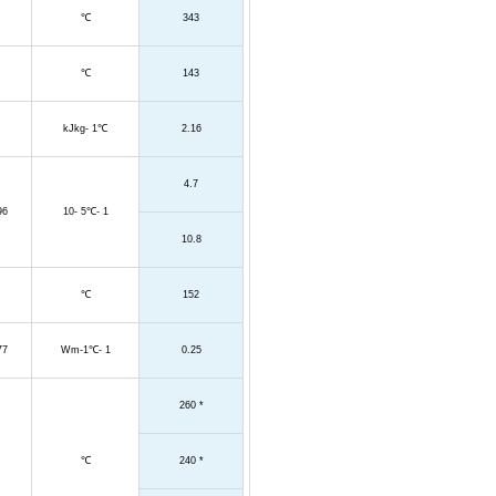
℃
343
℃
143
kJkg- 1
℃
2.16
4.7
96
10- 5
℃
- 1
10.8
℃
152
77
Wm-1
℃
- 1
0.25
260 *
℃
240 *