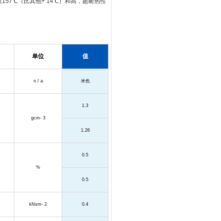
变点157℃（比其他+ 14℃）和高，超耐热性
单位
值
n / a
米色
1.3
gcm- 3
1.26
0.5
%
0.5
kNsm- 2
0.4