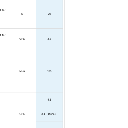
1 B /
%
20
1 B /
GPa
3.8
MPa
185
4.1
GPa
3.1
（
150
℃）