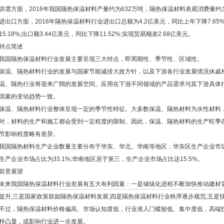
供需方面，2016年我国隔热保温材料产量约为632万吨，隔热保温材料表观消费量约为
进出口方面，2016年隔热保温材料行业进出口总额为4.2亿美元，同比上年下降7.65%;
15.18%;出口额3.44亿美元，同比下降11.52%;实现贸易顺差2.68亿美元。
特点简述
我国隔热保温材料行业发展主要呈现三大特点，即周期性、季节性、区域性。
保温、隔热材料行业的发展与国家节能减排大政方针，以及下游各行业发展情况休戚
温、隔热行业将迎来广阔的发展空间。应用在下游不同领域的产品需求与其下游具体
因素的变动趋势一致。
保温、隔热材料行业整体呈现一定的季节性特征。大多数保温、隔热材料为水性材料
时，材料的生产和施工都会受到一定程度的限制。因此，保温、隔热材料的生产旺季在
节影响程度略有差异。
我国隔热材料生产企业数量主要分布于华东、华北、华南等地区，华东区生产企业市场占
生产企业市场占比为33.1%;华南地区居于第三，生产企业市场占比达15.5%。
前景展望
未来我国隔热保温材料行业发展有五大有利因素：一是城镇化进程不断加快推动建材需
提升;三是国家政策鼓励隔热保温材料发展;四是隔热保温材料行业秩序逐步规范;五是
不过，隔热保温材料价格偏高、市场认知度低，行业准入门槛较低、集中度低，高端
样凸显，或影响行业进一步发展。