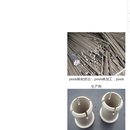
peek棒材挤出，peek棒加工，peek
生产商