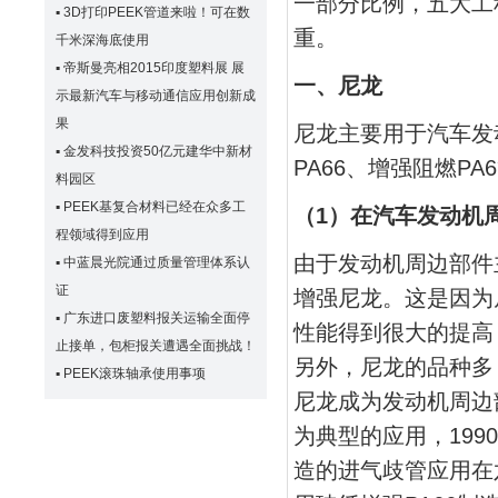
一部分比例，五大工
▪
3D打印PEEK管道来啦！可在数
重。
千米深海底使用
▪
帝斯曼亮相2015印度塑料展 展
一、尼龙
示最新汽车与移动通信应用创新成
果
尼龙主要用于汽车发动
▪
金发科技投资50亿元建华中新材
PA66、增强阻燃PA
料园区
▪
PEEK基复合材料已经在众多工
（1）在汽车发动机
程领域得到应用
由于发动机周边部件
▪
中蓝晨光院通过质量管理体系认
证
增强尼龙。这是因为
▪
广东进口废塑料报关运输全面停
性能得到很大的提高
止接单，包柜报关遭遇全面挑战！
另外，尼龙的品种多
▪
PEEK滚珠轴承使用事项
尼龙成为发动机周边
为典型的应用，19
造的进气歧管应用在