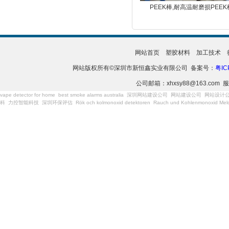
PEEK棒,耐高温耐磨损PEEK
网站首页
塑胶材料
加工技术
网站版权所有©深圳市新恒鑫实业有限公司 备案号：
粤IC
公司邮箱：xhxsy88@163.com 服
vape detector for home
best smoke alarms australia
深圳网站建设公司
网站建设公司
网站设计
科
力控智能科技
深圳环保评估
Rök och kolmonoxid detektoren
Rauch und Kohlenmonoxid Meld