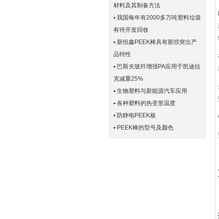
材料及其制备方法
▪
我国每年有2000多万吨塑料垃圾
有待开发回收
▪
新恒鑫PEEK棒具有那些突出产
品特性
▪
巴斯夫玻纤增强PA应用于凯迪拉
克减重25%
▪
生物塑料与新能源汽车应用
▪
各种塑料的热变形温度
▪
防静电PEEK板
▪
PEEK棒的型号及颜色