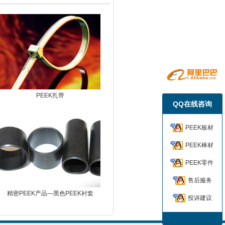
PEEK扎带
QQ在线咨询
PEEK板材
PEEK棒材
PEEK零件
售后服务
精密PEEK产品—黑色PEEK衬套
投诉建议