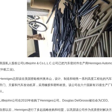
美国私人股权公司Littlejohn & Co.L.L.C.公司已把汽车密封件生产商Henniges Au
(中航工业)。
Henniges总部设在美国密歇根州奥本山，设计、制造和销售一系列高度工程化的
升门、天窗和汽车发动机罩，采用橡胶和塑料材质。该公司在六个国家有15座生产厂和
人。
Littlejohn公司在2010年收购了Henniges公司。Douglas DelGrosso被任命为CEO。
自那以后，Henniges进行了多起战略收购和结盟，以巩固该公司作为优质密封解决