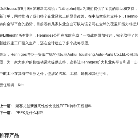
DelGrosso在9月9日发布新闻稿说："Littlejohn团队为我们提供了宝贵的帮助
新订单，同时推动了我们整个企业经营上的显著改善。在中航空业的支持下，Hennig
转向全球平台的趋势，目前没有几家从业企业可以与该公司在全球的覆盖和能力相提并
在Littlejohn所有期间，Henniges公司在东欧完成了一项战略附加收购，完全
新建四座工厂投入生产，还在全球建立了多个战略联盟。
最近，Henniges与位于安徽广德的供应商Anhui Tousheng Auto-Parts Co.
盟，为一家大客户的抗振动需求提供支持，这将让Henniges扩大其业务平台和进一
中航工业在其航空业务之外，也涉足汽车、工程、建筑和其他行业。
责任编辑：Kris
上一篇:
聚赛龙创新推高性价比改性PEEK特种工程塑料
下一篇:
PEEK是什么材料
推荐产品