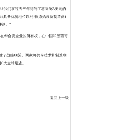
和支持，让我们在过去三年得到了将近5亿美元的
es具备优势地位以利用(原始设备制造商)
论。"
取得了其在华合资企业的所有权，在中国和墨西哥
Ltd.公司组建了战略联盟。两家将共享技术和制造联
步扩大全球足迹。
返回上一级