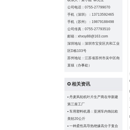
联系人：黄小姐 林先生
公司电话：0755-27799070
手机（深圳）：13713592465
手机（苏州）：19879188498
公司传真：0755-27793510
邮箱：xhxsy88@163.com
深圳地址：深圳市宝安区共和工业
区D栋103号
苏州地址：江苏省苏州市吴中区甪
直镇（办事处）
相关资讯
▪
丹麦风轮机叶片生产商在华新建
第三座工厂
▪
车用塑料机遇：亚洲车内饰比欧
美轻20公斤
▪
一种柔性高导热绝缘高分子复合