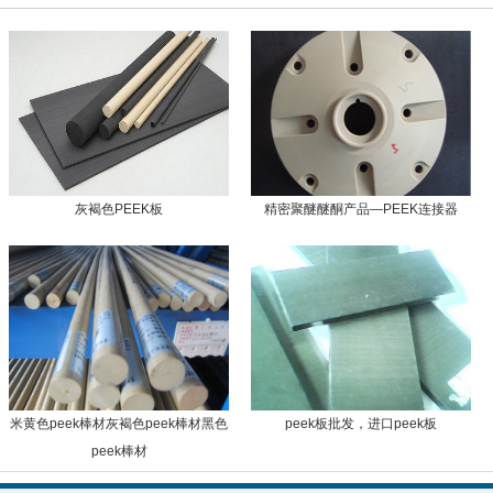
灰褐色PEEK板
精密聚醚醚酮产品—PEEK连接器
米黄色peek棒材灰褐色peek棒材黑色
peek板批发，进口peek板
peek棒材