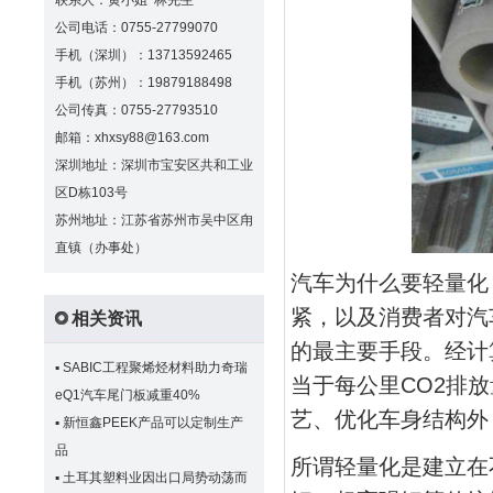
联系人：黄小姐 林先生
公司电话：0755-27799070
手机（深圳）：13713592465
手机（苏州）：19879188498
公司传真：0755-27793510
邮箱：xhxsy88@163.com
深圳地址：深圳市宝安区共和工业
区D栋103号
苏州地址：江苏省苏州市吴中区甪
直镇（办事处）
汽车为什么要轻量化
紧，以及消费者对汽
相关资讯
的最主要手段。经计算
▪
SABIC工程聚烯烃材料助力奇瑞
当于每公里CO2排
eQ1汽车尾门板减重40%
艺、优化车身结构外
▪
新恒鑫PEEK产品可以定制生产
品
所谓轻量化是建立在
▪
土耳其塑料业因出口局势动荡而