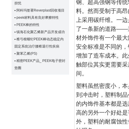
钢、超高强钢等传统
担忧
料。然而受制于高昂
▪
阿科玛签署Reverplast回收项目
▪
peek材料具有良好摩擦特性
上采用碳纤维。一边
▪
PEEK棒的特性
了一条新的道路——
▪
镇海石化聚乙烯新产品开发成功
材外饰件有一个最大
▪
椎弓根螺钉PEEK棒动态稳定内
安全标准是不同的，
固定系统治疗腰椎退行性疾病
▪
聚苯乙烯(PS)
增加了造车成本。此
▪
精密PEEK产品_ PEEK电子密封
触部位其实更需要采
垫圈
间。
塑料虽然密度小，本
到冲击时，塑料制品
的内饰件基本都是选
高的另外一个好处是
外，塑料的耐腐蚀性