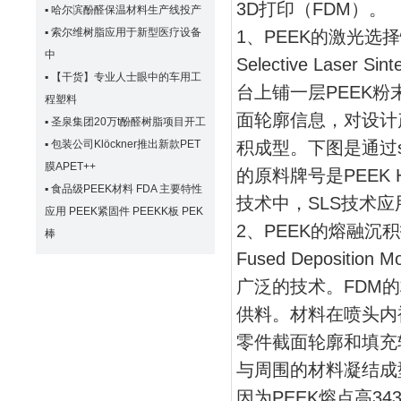
3D打印（FDM）。
▪
哈尔滨酚醛保温材料生产线投产
▪
索尔维树脂应用于新型医疗设备
1、PEEK的激光选
中
Selective Lase
▪
【干货】专业人士眼中的车用工
台上铺一层PEEK
程塑料
面轮廓信息，对设计
▪
圣泉集团20万t酚醛树脂项目开工
积成型。下图是通过so
▪
包装公司Klöckner推出新款PET
膜APET++
的原料牌号是PEEK H
▪
食品级PEEK材料 FDA 主要特性
技术中，SLS技术应
应用 PEEK紧固件 PEEKK板 PEK
2、PEEK的熔融沉
棒
Fused Deposit
广泛的技术。FDM
供料。材料在喷头内
零件截面轮廓和填充
与周围的材料凝结成
因为PEEK熔点高3