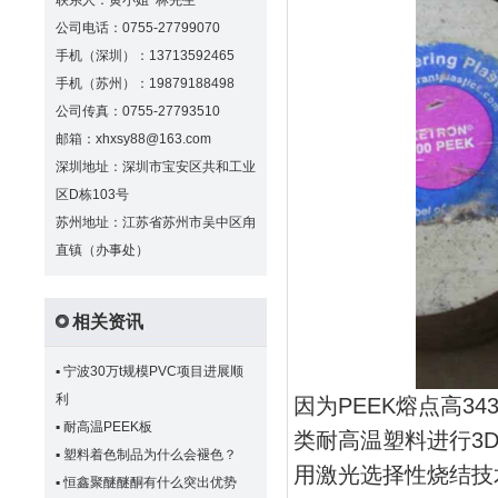
联系人：黄小姐 林先生
公司电话：0755-27799070
手机（深圳）：13713592465
手机（苏州）：19879188498
公司传真：0755-27793510
邮箱：xhxsy88@163.com
深圳地址：深圳市宝安区共和工业
区D栋103号
苏州地址：江苏省苏州市吴中区甪
直镇（办事处）
相关资讯
▪
宁波30万t规模PVC项目进展顺
利
因为PEEK熔点高3
▪
耐高温PEEK板
类耐高温塑料进行3
▪
塑料着色制品为什么会褪色？
用激光选择性烧结技
▪
恒鑫聚醚醚酮有什么突出优势