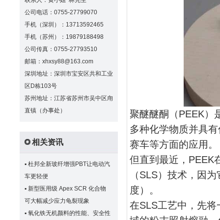
联系人：黄小姐 林先生
公司电话：0755-27799070
手机（深圳）：13713592465
手机（苏州）：19879188498
公司传真：0755-27793510
邮箱：xhxsy88@163.com
深圳地址：深圳市宝安区共和工业
区D栋103号
苏州地址：江苏省苏州市吴中区甪
直镇（办事处）
聚醚醚酮（PEEK
多种化学物质并具有
相关资讯
赛车等方面的应用。
但直到最近，PEE
▪
杜邦全新玻纤增强PBT让电动汽
（SLS）技术，因为
车更轻便
度）。
▪
新型医用级 Apex SCR 化合物
可大幅减少应力龟裂现象
在SLS工艺中，先
▪
氧化铁无机颜料的性能、安全性