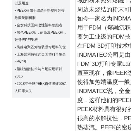
域的粉末照射熔融，
以及用途
周边未烧结的粉末可
▪
PEEK棒属于结晶性热塑性芳香
如今一家名为INDM
族聚醚酮树脂
▪
金发科技国内改性塑料领跑者
用于FDM（熔融沉
▪
黑色PEEK板，耐高温PEEK棒，
要为工业级的FDM
玻纤级PEEK板
在FDM 3D打印技
▪
防静电聚乙烯包装膜专用料问世
INDMATEC公司是由T
▪
上海普利特收购美国塑料再生企
业WPR
FDM 3D打印专家Lar
▪
聚碳酸酯技术与市场应用研讨
直至现在，像PEE
2016
使得加热端温度一般只
▪
2018年全球PEEK市值将破50亿
INDMATEC说，
人民币大关
度，这样他们的PE
PEEK材料具有很
很高的水解抗性，P
热蒸汽。PEEK的