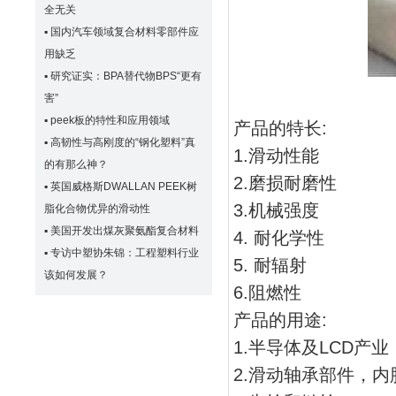
全无关
▪
国内汽车领域复合材料零部件应
用缺乏
▪
研究证实：BPA替代物BPS“更有
害”
▪
peek板的特性和应用领域
产品的特长:
▪
高韧性与高刚度的“钢化塑料”真
1.滑动性能
的有那么神？
2.磨损耐磨性
▪
英国威格斯DWALLAN PEEK树
3.机械强度
脂化合物优异的滑动性
▪
美国开发出煤灰聚氨酯复合材料
4. 耐化学性
▪
专访中塑协朱锦：工程塑料行业
5. 耐辐射
该如何发展？
6.阻燃性
产品的用途:
1.半导体及LCD产
2.滑动轴承部件，内