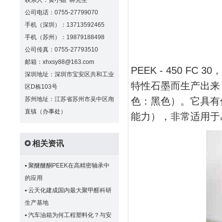
联系人：黄小姐 林先生
公司电话：0755-27799070
手机（深圳）：13713592465
手机（苏州）：19879188498
公司传真：0755-27793510
邮箱：xhxsy88@163.com
PEEK - 450 F
深圳地址：深圳市宝安区共和工业
特性石墨而生产出来，
区D栋103号
苏州地址：江苏省苏州市吴中区甪
色：黑色）。它具有
直镇（办事处）
能力），非常适用于
相关资讯
▪
聚醚醚酮PEEK在高精密轴承中
的应用
▪
云天化建成国内最大聚甲醛科研
生产基地
▪
汽车油箱为何工程塑料化？与安