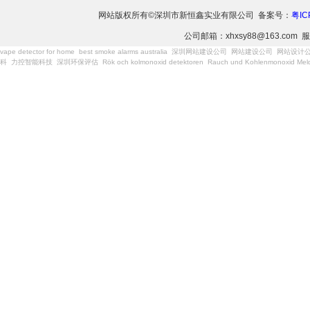
网站版权所有©深圳市新恒鑫实业有限公司 备案号：
粤IC
公司邮箱：xhxsy88@163.com 服
vape detector for home
best smoke alarms australia
深圳网站建设公司
网站建设公司
网站设计
科
力控智能科技
深圳环保评估
Rök och kolmonoxid detektoren
Rauch und Kohlenmonoxid Meld