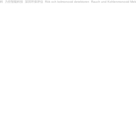
科
力控智能科技
深圳环保评估
Rök och kolmonoxid detektoren
Rauch und Kohlenmonoxid Meld