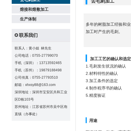
▎
去毛刺加工
熔接和熔敷加工
生产体制
多年的树脂加工经验和业
加工时产生的毛刺。
联系我们
联系人：黄小姐 林先生
公司电话：0755-27799070
▎
加工工艺的确认和选
手机（深圳）：13713592465
1.毛刺发生状况的确认
手机（苏州）：19879188498
2.材料特性的确认
公司传真：0755-27793510
3.加工条件的选定
邮箱：xhxsy88@163.com
4.制作程序书的确认
深圳地址：深圳市宝安区共和工业
5.精度验证
区D栋103号
苏州地址：江苏省苏州市吴中区甪
直镇（办事处）
▎
用途