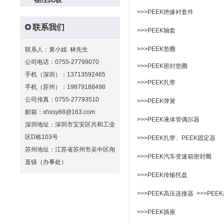
>>>
PEEK绝缘衬套件
联系我们
>>>
PEEK轴套
>>>
PEEK垫圈
联系人：黄小姐 林先生
公司电话：0755-27799070
>>>
PEEK密封垫圈
手机（深圳）：13713592465
>>>
PEEK扎带
手机（苏州）：19879188498
公司传真：0755-27793510
>>>
PEEK弹簧
邮箱：xhxsy88@163.com
>>>
PEEK液体管偶尔器
深圳地址：深圳市宝安区共和工业
区D栋103号
>>>
PEEK扎带、PEEK固定器
苏州地址：江苏省苏州市吴中区甪
>>>
PEEK汽车变速箱密封圈
直镇（办事处）
>>>
PEEK传输托盘
>>>
PEEK高压连接器
>>>
PEEK
>>>
PEEK插座