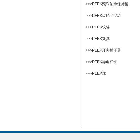
>>>
PEEK滚珠轴承保持架
>>>
PEEK齿轮
产品1
>>>
PEEK铰链
>>>
PEEK夹具
>>>
PEEK牙齿矫正器
>>>
PEEK导电杆锁
>>>
PEEK球