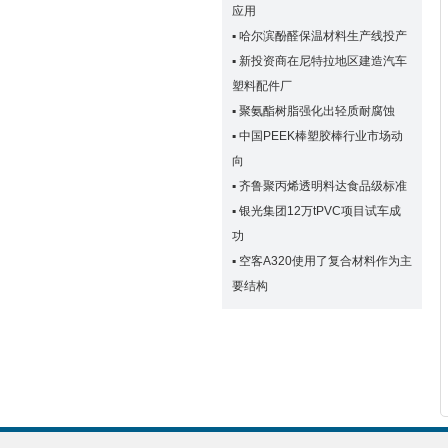
应用
▪
哈尔滨酚醛保温材料生产线投产
▪
新投资商在尼特拉地区建造汽车
塑料配件厂
▪
聚氨酯树脂强化出轻质耐腐蚀
▪
中国PEEK棒塑胶棒行业市场动
向
▪
齐鲁聚丙烯透明料达食品级标准
▪
银光集团12万tPVC项目试车成
功
▪
空客A320使用了复合材料作为主
要结构