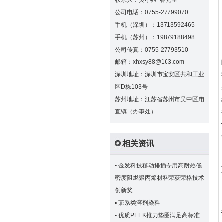
联系人：黄小姐 林先生
公司电话：0755-27799070
手机（深圳）：13713592465
手机（苏州）：19879188498
公司传真：0755-27793510
邮箱：xhxsy88@163.com
深圳地址：深圳市宝安区共和工业
区D栋103号
苏州地址：江苏省苏州市吴中区甪
直镇（办事处）
相关资讯
▪
金发科技移动排插专用高耐热低
密度阻燃聚丙烯材料荣获荣格技术
创新奖
▪
苝系类溶剂染料
▪
优质PEEK推力垫圈满足高标准