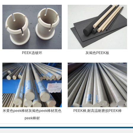
PEEK选镀环
灰褐色PEEK板
米黄色peek棒材灰褐色peek棒材黑色
PEEK棒,耐高温耐磨损PEEK棒
peek棒材