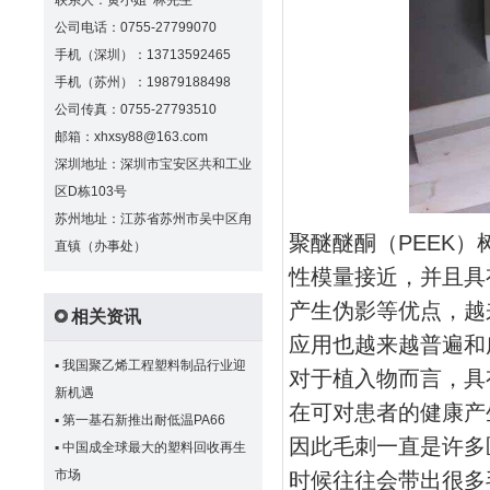
联系人：黄小姐 林先生
公司电话：0755-27799070
手机（深圳）：13713592465
手机（苏州）：19879188498
公司传真：0755-27793510
邮箱：xhxsy88@163.com
深圳地址：深圳市宝安区共和工业
区D栋103号
苏州地址：江苏省苏州市吴中区甪
聚醚醚酮（PEEK
直镇（办事处）
性模量接近，并且具
产生伪影等优点，越
相关资讯
应用也越来越普遍和
▪
我国聚乙烯工程塑料制品行业迎
对于植入物而言，具
新机遇
在可对患者的健康产
▪
第一基石新推出耐低温PA66
因此毛刺一直是许多
▪
中国成全球最大的塑料回收再生
市场
时候往往会带出很多