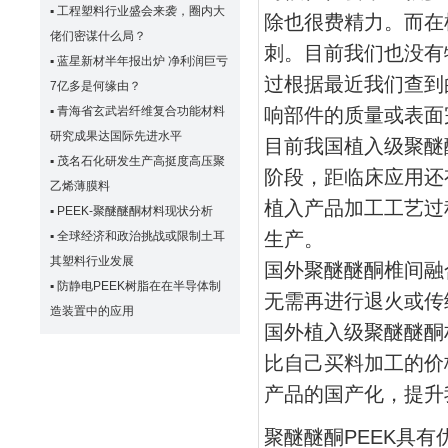
▪
工程塑料行业盛会来袭，圈内大
除也很费精力。而在
佬们密谋什么局？
刺。目前我们也没有
▪
蓝星新材半年报出炉 净利润巨亏
过根据最近我们查到
7亿多是何缘由？
响部件的质量或表面
▪
青海省玄武岩纤维复合功能材料
研究成果达国际先进水平
目前我国植入级聚醚
▪
茂名石化研发生产高挺度高压聚
阶段，距临床应用还
乙烯薄膜料
植入产品加工工艺过
▪
PEEK-聚醚醚酮材料现状分析
生产。
▪
全球经济和政治挑战或限制土耳
其塑料行业发展
国外聚醚醚酮椎间融
▪
防静电PEEK树脂在在半导体制
无需再进行退火或传
造装置中的应用
国外植入级聚醚醚酮
比自己买料加工的价
产品的国产化，提升
聚醚醚酮PEEK具