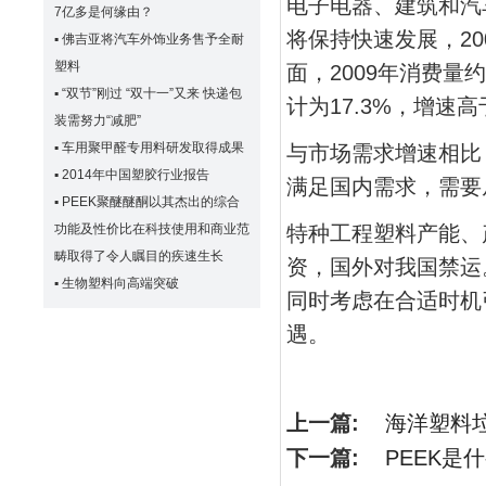
电子电器、建筑和汽
7亿多是何缘由？
将保持快速发展，20
▪
佛吉亚将汽车外饰业务售予全耐
塑料
面，2009年消费量约
▪
“双节”刚过 “双十一”又来 快递包
计为17.3%，增
装需努力“减肥”
▪
车用聚甲醛专用料研发取得成果
与市场需求增速相比
▪
2014年中国塑胶行业报告
满足国内需求，需要
▪
PEEK聚醚醚酮以其杰出的综合
特种工程塑料产能、
功能及性价比在科技使用和商业范
畴取得了令人瞩目的疾速生长
资，国外对我国禁运
▪
生物塑料向高端突破
同时考虑在合适时机
遇。
上一篇:
海洋塑料
下一篇:
PEEK是