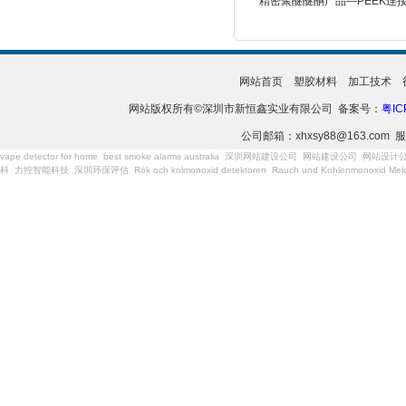
精密聚醚醚酮产品—PEEK连
网站首页
塑胶材料
加工技术
网站版权所有©深圳市新恒鑫实业有限公司 备案号：
粤IC
公司邮箱：xhxsy88@163.com 服
vape detector for home
best smoke alarms australia
深圳网站建设公司
网站建设公司
网站设计
科
力控智能科技
深圳环保评估
Rök och kolmonoxid detektoren
Rauch und Kohlenmonoxid Meld