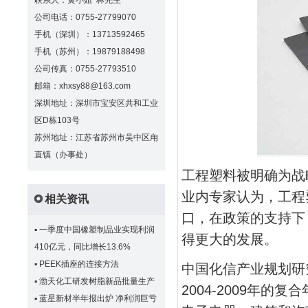
联系人：黄小姐 林先生
公司电话：0755-27799070
手机（深圳）：13713592465
手机（苏州）：19879188498
公司传真：0755-27793510
邮箱：xhxsy88@163.com
深圳地址：深圳市宝安区共和工业
区D栋103号
苏州地址：江苏省苏州市吴中区甪
直镇（办事处）
工程塑料被明确为战
业内专家认为，工程
相关资讯
口，在政策的支持下
▪
一季度中国橡塑制品业实现利润
得更大的发展。
410亿元，同比增长13.6%
▪
PEEK插座的连接方法
中国化信产业规划研
▪
渤天化工研发树脂新品批量生产
2004-2009年的
▪
蓝星新材半年报出炉 净利润巨亏