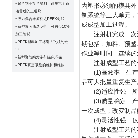
▪
聚合物基复合材料：进军汽车市
为塑形必须的模具外
场需过的三道坎
制系统等三大单元，
▪
液力偶合器原料之PEEK树脂
成成型加工过程。
▪
新型聚丙烯透明剂，可减少10%
注射机完成一次注
加工能耗
▪
PEEK塑料加工将引入飞机制造
期包括：加料、预塑
业
作业等时间。连续的
▪
新型聚氨酯发泡剂绿色环保
注射成型工艺的
▪
PEEK真空吸盘的维护和维修
(1)高效率 生产
品可大批量重复生产
(2)适应性强 所
(3)质量稳定 产
一次成型；改变制品
(4)灵活性强 仅
注射成型工艺的不