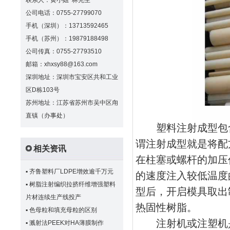
联系人：黄小姐 林先生
公司电话：0755-27799070
手机（深圳）：13713592465
手机（苏州）：19879188498
公司传真：0755-27793510
邮箱：xhxsy88@163.com
深圳地址：深圳市宝安区共和工业
区D栋103号
苏州地址：江苏省苏州市吴中区甪
直镇（办事处）
塑料注射成型包含
谓注射成型就是将配
相关资讯
在柱塞或螺杆的加压
▪
齐鲁塑料厂LDPE增效逾千万元
的速度注入较低温度
▪
树脂注射编织拉挤纤维增强塑料
型后，开启模具取出
片材连续生产线投产
热固性树脂。
▪
色母粒和填充母粒的区别
注射机或注塑机是
▪
溅射法PEEK对HA薄膜制作