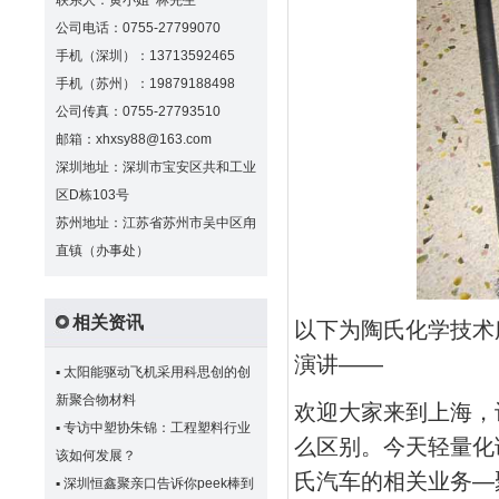
联系人：黄小姐 林先生
公司电话：0755-27799070
手机（深圳）：13713592465
手机（苏州）：19879188498
公司传真：0755-27793510
邮箱：xhxsy88@163.com
深圳地址：深圳市宝安区共和工业
区D栋103号
苏州地址：江苏省苏州市吴中区甪
直镇（办事处）
相关资讯
以下为陶氏化学技术
演讲——
▪
太阳能驱动飞机采用科思创的创
新聚合物材料
欢迎大家来到上海，让
▪
专访中塑协朱锦：工程塑料行业
么区别。今天轻量化
该如何发展？
氏汽车的相关业务—
▪
深圳恒鑫聚亲口告诉你peek棒到