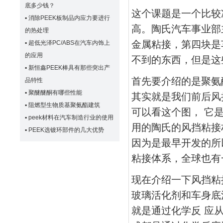
底多少钱？
这个课题是一个比较
▪
消除PEEK板制品内应力要进行
高。陶氏汽车事业部
的热处理
金属粘接，第四块是
▪
超低光泽PC/ABS在汽车内饰上
的应用
不到的东西，但是这
▪
新恒鑫PEEK棒具有那些突出产
首先要介绍的是聚氨
品特性
▪
聚醚醚酮有哪些性能
其实就是我们前后风
▪
阻燃型生物质基聚氨酯建筑
可以看这个图， 它
▪
peek材料在汽车制造行业的使用
用的陶氏的风挡粘接
▪
PEEK选镀环部件的几大优势
因为是最早开发的所
粘接体系，全球也有
现在介绍一下风挡粘
玻璃活化剂和车身底
就是通过化学反 应