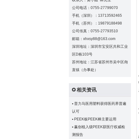
联系人：黄小姐 林先生
公司电话：0755-27799070
手机（深圳）：13713592465
手机（苏州）：19879188498
公司传真：0755-27793510
邮箱：xhxsy88@163.com
深圳地址：深圳市宝安区共和工业
区D栋103号
苏州地址：江苏省苏州市吴中区甪
直镇（办事处）
相关资讯
▪
普力马医用塑料获得医药界普遍
认可
▪
PEEK板PEEK棒主要运用
▪
赢创植入级PEEK获医疗权威检
测报告