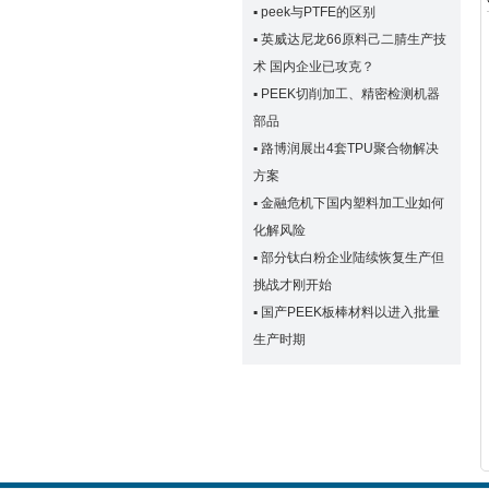
▪
peek与PTFE的区别
▪
英威达尼龙66原料己二腈生产技
术 国内企业已攻克？
▪
PEEK切削加工、精密检测机器
部品
▪
路博润展出4套TPU聚合物解决
方案
▪
金融危机下国内塑料加工业如何
化解风险
▪
部分钛白粉企业陆续恢复生产但
挑战才刚开始
▪
国产PEEK板棒材料以进入批量
生产时期