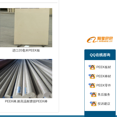
进口20毫米PEEK板
QQ在线咨询
PEEK板材
PEEK棒材
PEEK零件
售后服务
PEEK棒,耐高温耐磨损PEEK棒
投诉建议