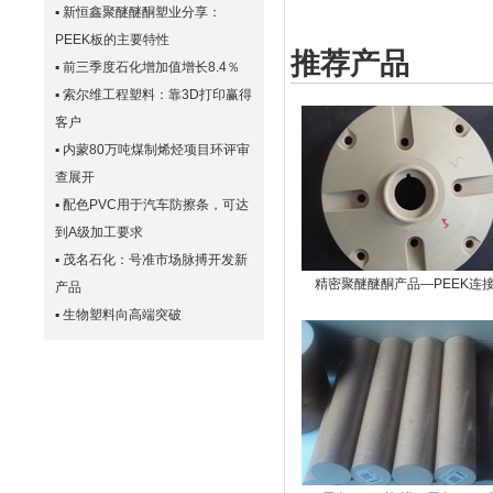
▪
新恒鑫聚醚醚酮塑业分享：
PEEK板的主要特性
推荐产品
▪
前三季度石化增加值增长8.4％
▪
索尔维工程塑料：靠3D打印赢得
客户
▪
内蒙80万吨煤制烯烃项目环评审
查展开
▪
配色PVC用于汽车防擦条，可达
到A级加工要求
▪
茂名石化：号准市场脉搏开发新
精密聚醚醚酮产品—PEEK连
产品
▪
生物塑料向高端突破