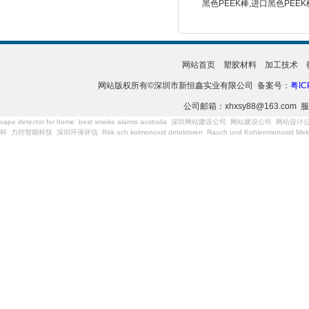
黑色PEEK棒,进口黑色PEEK
网站首页
塑胶材料
加工技术
网站版权所有©深圳市新恒鑫实业有限公司 备案号：
粤IC
公司邮箱：xhxsy88@163.com 服
vape detector for home
best smoke alarms australia
深圳网站建设公司
网站建设公司
网站设计
科
力控智能科技
深圳环保评估
Rök och kolmonoxid detektoren
Rauch und Kohlenmonoxid Meld