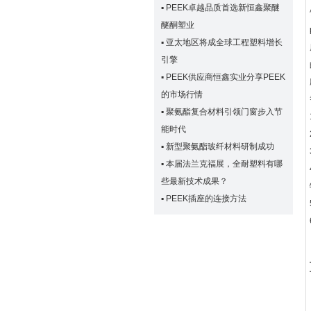
▪
PEEK卓越品质首选新恒鑫聚醚
醚酮塑业
▪
亚太地区将成全球工程塑料增长
引擎
▪
PEEK供应商恒鑫实业分享PEEK
的市场行情
▪
聚氨酯复合材料引领门窗步入节
能时代
▪
新型聚氨酯玻纤材料研制成功
▪
本届法兰克福展，全耐塑料有哪
些最新技术成果？
▪
PEEK插座的连接方法