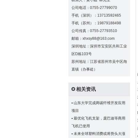
联系人：黄小姐 林先生
公司电话：0755-27799070
手机（深圳）：13713592465
手机（苏州）：19879188498
公司传真：0755-27793510
邮箱：xhxsy88@163.com
深圳地址：深圳市宝安区共和工业
区D栋103号
苏州地址：江苏省苏州市吴中区甪
直镇（办事处）
相关资讯
▪
山东大学完成两碳纤维开发应用
项目
▪
最优化飞机支架，庞巴迪等商用
飞机已使用
▪
未来全球塑料消费或将势头大涨