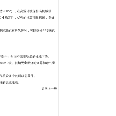
达260°c），在高温环境保持高机械强
尺寸稳定性，优秀的抗高能量辐射，良好
必须以更经济的材料代替时，可以选择PPS来代
。
工作数千小时而不出现明显的性能下降。
94V-0级。低烟无毒燃烧时烟雾和毒气量
用作核设备中的耐辐射零件。
极好的机械性能。
返回上一级