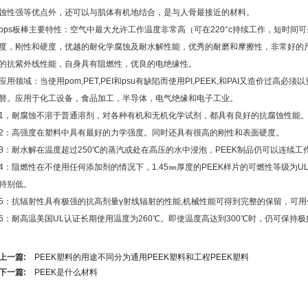
蚀性强等优点外，还可以与肌体有机地结合，是与人骨最接近的材料。
pps板棒主要特性：空气中最大允许工作温度非常高（可在220°c持续工作，短时间可
度，刚性和硬度，优越的耐化学腐蚀及耐水解性能，优秀的耐磨和摩擦性，非常好的
的抗紫外线性能，自身具有阻燃性，优良的电绝缘性。
应用领域：当使用pom,PET,PEI和psu有缺陷而使用PI,PEEK,和PAI又造价过高
替。应用于化工设备，食品加工，半导体，电气绝缘和电子工业。
1，耐腐蚀不溶于普通溶剂，对各种有机和无机化学试剂，都具有良好的抗腐蚀性能
2：高强度在塑料中具有最好的力学强度。同时还具有很高的刚性和表面硬度。
3：耐水解在温度超过250℃的蒸汽或处在高压的水中浸泡，PEEK制品仍可以连续
4：阻燃性在不使用任何添加剂的情况下，1.45㎜厚度的PEEK样片的可燃性等级为UL
特别低。
5：抗辐射性具有极强的抗高剂量γ射线辐射的性能,机械性能可得到完整的保留，可
6：耐高温美国UL认证长期使用温度为260℃。即使温度高达到300℃时，仍可保持
上一篇:
PEEK塑料的用途不同分为通用PEEK塑料和工程PEEK塑料
下一篇:
PEEK是什么材料