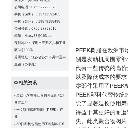
联系人：黄小姐 林先生
公司电话：0755-27799070
手机（深圳）：13713592465
手机（苏州）：19879188498
公司传真：0755-27793510
邮箱：xhxsy88@163.com
深圳地址：深圳市宝安区共和工业
PEEK树脂在欧洲
区D栋103号
苏州地址：江苏省苏州市吴中区甪
别是发动机周围零部
直镇（办事处）
代替一些传统的高价
以及降低成本的要求
相关资讯
零部件采用了PEE
PEEK塑料代替传统
▪
道默化学在浙江嘉兴开设新尼龙
除了显著延长使用寿
共混工厂
▪
一文读懂聚醚醚酮（PEEK）产
得益于其更好的耐磨
业
失。此类聚合物阀片
▪
3D打印机也能使用工程塑料打印