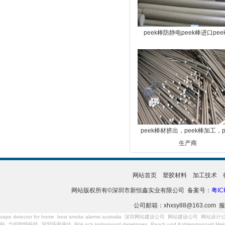
peek棒防静电peek棒进口pee
peek棒材挤出，peek棒加工，p
生产商
网站首页
塑胶材料
加工技术
网站版权所有©深圳市新恒鑫实业有限公司 备案号：
粤IC
公司邮箱：xhxsy88@163.com 服
vape detector for home
best smoke alarms australia
深圳网站建设公司
网站建设公司
网站设计
科
力控智能科技
深圳环保评估
Rök och kolmonoxid detektoren
Rauch und Kohlenmonoxid Meld