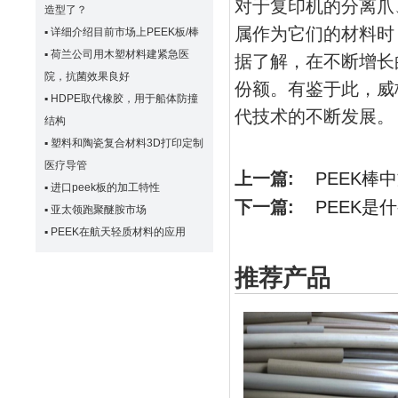
对于复印机的分离爪
造型了？
属作为它们的材料时
▪
详细介绍目前市场上PEEK板/棒
▪
荷兰公司用木塑材料建紧急医
据了解，在不断增长
院，抗菌效果良好
份额。有鉴于此，威
▪
HDPE取代橡胶，用于船体防撞
代技术的不断发展。
结构
▪
塑料和陶瓷复合材料3D打印定制
医疗导管
上一篇:
PEEK棒
▪
进口peek板的加工特性
下一篇:
PEEK是
▪
亚太领跑聚醚胺市场
▪
PEEK在航天轻质材料的应用
推荐产品