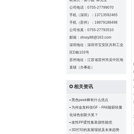
联系人：黄小姐 林先生
公司电话：0755-27799070
手机（深圳）：13713592465
手机（苏州）：19879188498
公司传真：0755-27793510
邮箱：xhxsy88@163.com
深圳地址：深圳市宝安区共和工业
区D栋103号
苏州地址：江苏省苏州市吴中区甪
直镇（办事处）
相关资讯
▪
黑色peek棒有什么优点
▪
为何金发科技GF－PA6能获轻量
化绿色创新大奖？
▪
改性PP柔性集装袋性能优
▪
3D打印的发展现状及未来趋势