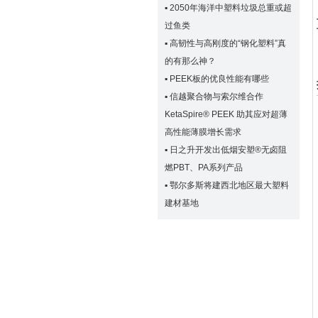
▪
2050年海洋中塑料垃圾总重或超
过鱼类
▪
高韧性与高刚度的“钢化塑料”真
的有那么神？
▪
PEEK板的优良性能有哪些
▪
信越聚合物与索尔维合作
KetaSpire® PEEK 助其应对超薄
高性能薄膜增长需求
▪
日之升开发出低烟安塑®无卤阻
燃PBT、PA系列产品
▪
鄂尔多斯将建西北地区最大塑料
建材基地